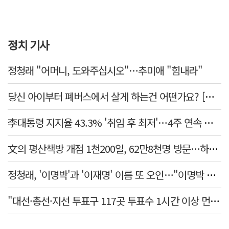
정치 기사
정청래 "어머니, 도와주십시오"…추미애 "힘내라"
당신 아이부터 폐버스에서 살게 하는건 어떤가요? [가스인라이팅]
李대통령 지지율 43.3% '취임 후 최저'…4주 연속 내리막
文의 평산책방 개점 1천200일, 62만8천명 방문…하루 평균 500명↑
정청래, '이명박'과 '이재명' 이름 또 오인…"이명박 대통령 임기안에 반도체 제품 출시"
"대선·총선·지선 투표구 117곳 투표수 1시간 이상 먼저 입력"