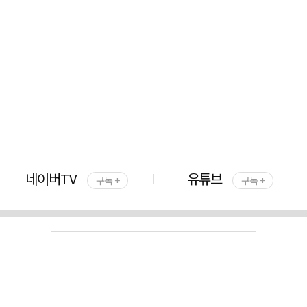
네이버TV
유튜브
구독 +
구독 +