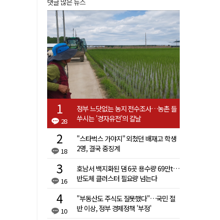
댓글 많은 뉴스
정부 느닷없는 농지 전수조사…농촌 들
쑤시는 '경자유전'의 칼날
28
"스타벅스 가야지" 외쳤던 배재고 학생
2명, 결국 중징계
18
호남서 백지화된 댐 6곳 용수량 69만t…
반도체 클러스터 필요량 넘는다
16
"부동산도 주식도 잘못했다"…국민 절
반 이상, 정부 경제정책 '부정'
10