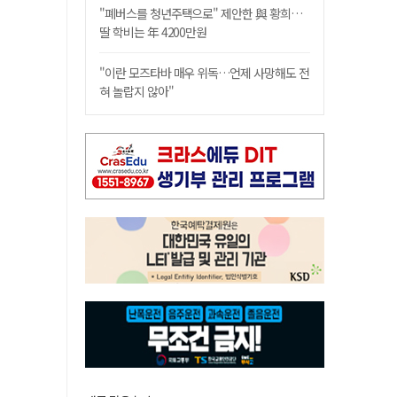
"폐버스를 청년주택으로" 제안한 與 황희…
딸 학비는 年 4200만원
"이란 모즈타바 매우 위독…언제 사망해도 전
혀 놀랍지 않아"