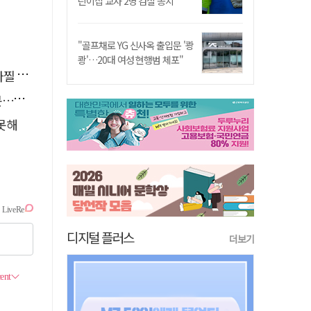
린이집 교사 2명 검찰 송치
"골프채로 YG 신사옥 출입문 '쾅
쾅'…20대 여성 현행범 체포"
사고'
검거
 못해
디지털 플러스
더보기