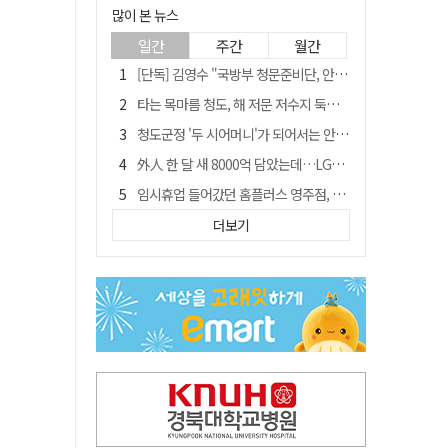
많이 본 뉴스
일간
주간
월간
[단독] 김영수 "국방부 청문준비단, 안규백 탈영 알고있었다"
타는 목마름 청도, 해 저문 저수지 둑에 군수가 서 있었다
청도군정 '두 시어머니'가 되어서는 안된다
外人 한 달 새 8000억 담았는데…LG이노텍 목표주가는 왜 엇갈릴까
임시휴업 들어갔던 홈플러스 영주점, 7일 영업 재개…지하 1층만 운영
신세계사이먼, 대구 아울렛 토지매매 계약 체결… 사업 본궤도
더보기
SK하이닉스, 주당 375원 분기 배당 공시…"3분기 중 주주환원 방안 확정"
"폐기 버스 개조해 청년주택" 與 황희…'딸 학비는 年 4200만원'
이의준 전 경북도 새마을봉사과장, 제28대 울릉군 부군수 취임
"상법개정해도 주주가 '봉'"…하이닉스 솔리다임 상장설에 술렁[개미와글와글]