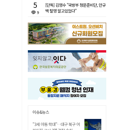
[단독] 김영수 "국방부 청문준비단, 안규
백 탈영 알고있었다"
9
이슈&뉴스
"3세 아동 학대"…대구 북구 어