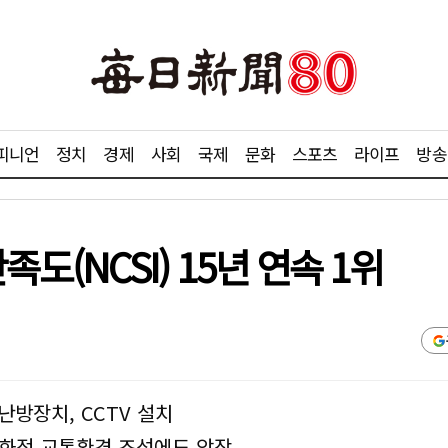
피니언
정치
경제
사회
국제
문화
스포츠
라이프
방송
(NCSI) 15년 연속 1위
난방장치, CCTV 설치
친화적 교통환경 조성에도 앞장