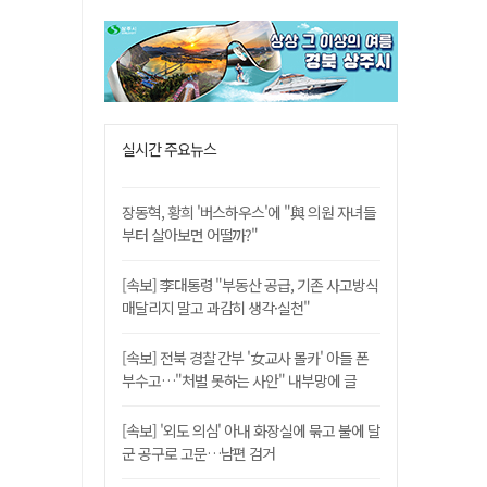
실시간 주요뉴스
장동혁, 황희 '버스하우스'에 "與 의원 자녀들
부터 살아보면 어떨까?"
[속보] 李대통령 "부동산 공급, 기존 사고방식
매달리지 말고 과감히 생각·실천"
[속보] 전북 경찰 간부 '女교사 몰카' 아들 폰
부수고…"처벌 못하는 사안" 내부망에 글
[속보] '외도 의심' 아내 화장실에 묶고 불에 달
군 공구로 고문…남편 검거