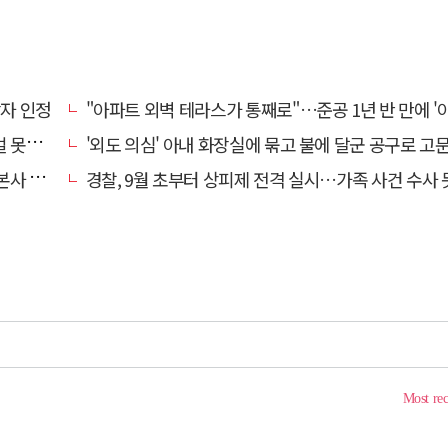
상자 인정
"아파트 외벽 테라스가 통째로"…준공 1년 반 만에 '아찔 
망에 글
'외도 의심' 아내 화장실에 묶고 불에 달군 공구로 고문…남편 
' 요청
경찰, 9월 초부터 상피제 전격 실시…가족 사건 수사