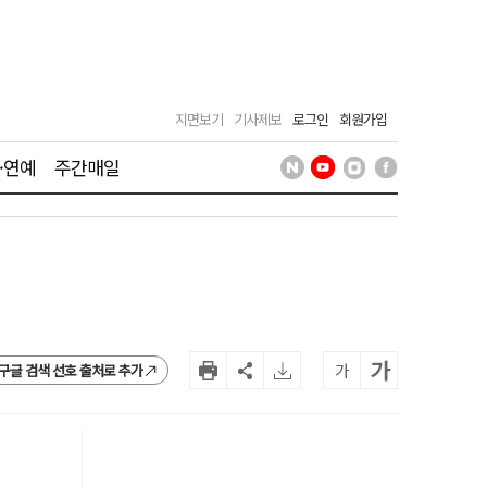
지면보기
기사제보
로그인
회원가입
·연예
주간매일
가
가
구글 검색 선호 출처로 추가