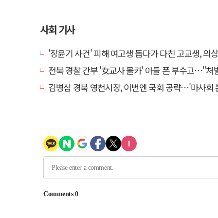
사회 기사
'장윤기 사건' 피해 여고생 돕다가 다친 고교생, 의
전북 경찰 간부 '女교사 몰카' 아들 폰 부수고…"처벌 못하는 사안" 내부
김병삼 경북 영천시장, 이번엔 국회 공략…'마사회 본사 이전·광역교통망 확충