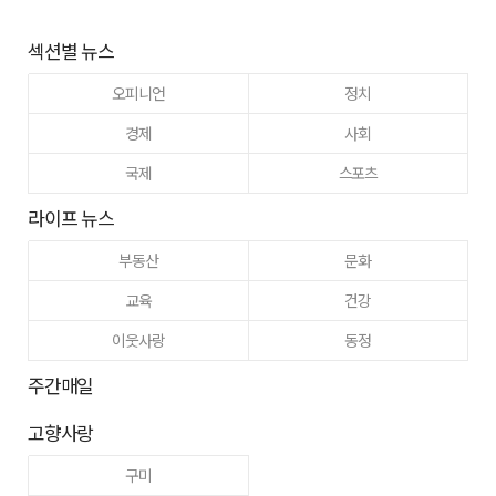
섹션별 뉴스
오피니언
정치
경제
사회
국제
스포츠
라이프 뉴스
부동산
문화
교육
건강
이웃사랑
동정
주간매일
고향사랑
구미