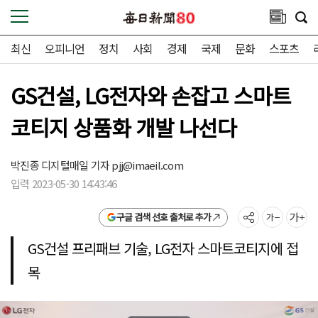
최신
오피니언
정치
사회
경제
국제
문화
스포츠
GS건설, LG전자와 손잡고 스마트
코티지 상품화 개발 나선다
박진종 디지털매일 기자
pjj@imaeil.com
입력 2023-05-30 14:43:46
구글 검색 선호 출처로 추가
GS건설 프리패브 기술, LG전자 스마트코티지에 접
목