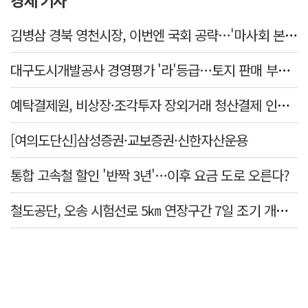
경제 기사
김병삼 경북 영천시장, 이번엔 국회 공략…'마사회 본사 이전·광역교통망 확충' 요청
대구도시개발공사 경영평가 '라'등급…토지 판매 부진에 1년 만에 두 단계 '뚝'
예탁결제원, 비상장·조각투자 장외거래 청산결제 인프라 구축 착수…연내 가동
[여의도단신]삼성증권·교보증권·신한자산운용
통합 고속철 할인 '반짝 3년'…이후 요금 도로 오른다?
철도공단, 오송 시험선로 5㎞ 연장구간 7일 조기 개통…LA 메트로 사업 지원