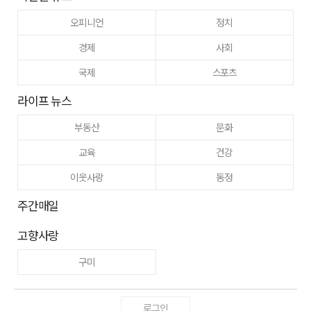
오피니언
정치
경제
사회
국제
스포츠
라이프 뉴스
부동산
문화
교육
건강
이웃사랑
동정
주간매일
고향사랑
구미
로그인