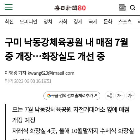
최신
오피니언
정치
사회
경제
국제
문화
스포츠
구미 낙동강체육공원 내 매점 7월
중 개장…화장실도 개선 중
이영광 기자
kwang623@imaeil.com
입력 2023-06-08 18:19:51
구글 검색 선호 출처로 추가
오는 7월 낙동강체육공원 자전거대여소 옆에 매점
개장 예정
재래식 화장실 4곳, 올해 10월말까지 수세식 화장실