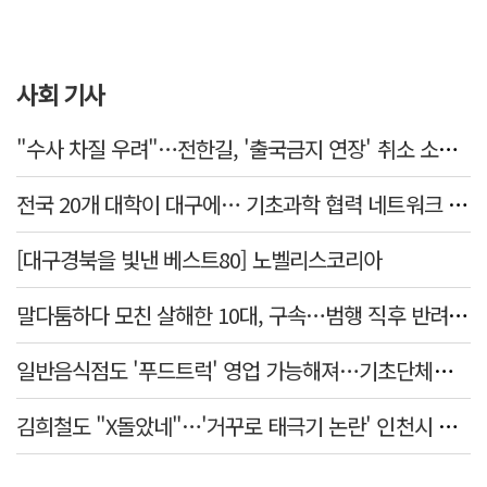
사회 기사
"수사 차질 우려"…전한길, '출국금지 연장' 취소 소송 패소
전국 20개 대학이 대구에… 기초과학 협력 네트워크 출범하다
[대구경북을 빛낸 베스트80] 노벨리스코리아
말다툼하다 모친 살해한 10대, 구속…범행 직후 반려견도 죽여
일반음식점도 '푸드트럭' 영업 가능해져…기초단체별 조례 개정 움직임
김희철도 "X돌았네"…'거꾸로 태극기 논란' 인천시 현수막, 이틀 만에 철거