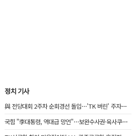
정치 기사
與 전당대회 2주차 순회경선 돌입…'TK 버린' 주자들 향배는?
국힘 "李대통령, 역대급 망언"…보완수사권·육사쿠데타·세제개편안·ETF '맹공'