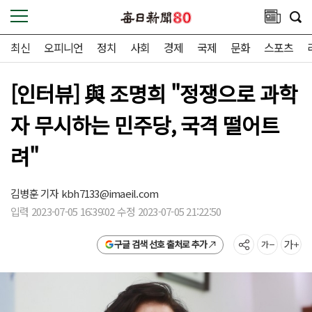
최신
오피니언
정치
사회
경제
국제
문화
스포츠
[인터뷰] 與 조명희 "정쟁으로 과학
자 무시하는 민주당, 국격 떨어트
려"
김병훈 기자
kbh7133@imaeil.com
입력 2023-07-05 16:39:02 수정 2023-07-05 21:22:50
구글 검색 선호 출처로 추가