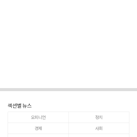
섹션별 뉴스
오피니언
정치
경제
사회