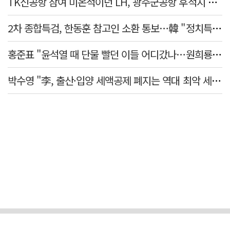
TK신공항 참여 미온적이던 LH, 광주군공항 후적지 조성 앞장
2차 종합특검, 한동훈 참고인 소환 통보…韓 "정치특검 언플" 반발
홍준표 "윤석열 때 단물 빨던 이들 어디갔나…원희룡, 정치무상 느꼈을 것"
박수영 "李, 출산·입양 세액공제 폐지는 역대 최악 세제개악"