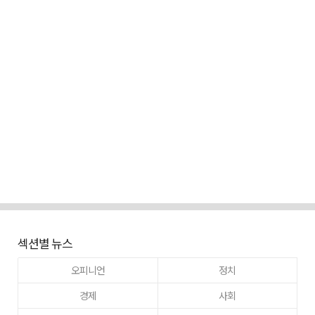
섹션별 뉴스
오피니언
정치
경제
사회