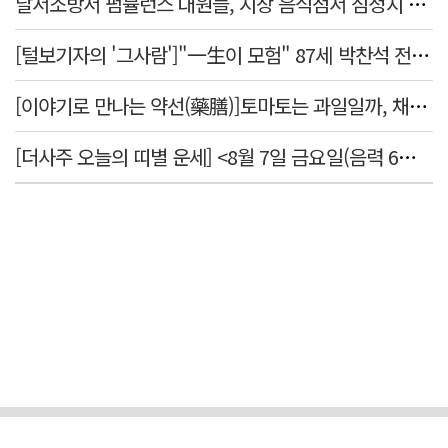
달서소방서 펌뷸런스 대원들, 시장 음식점서 심정지 환자 생명 살려
[털보기자의 '그사람']"一生이 모험" 87세 박찬석 전 경북대 총장
[이야기로 만나는 약선(藥膳)]토마토는 과일일까, 채소일까
[더사주 오늘의 띠별 운세] <8월 7일 금요일(음력 6월25일)>