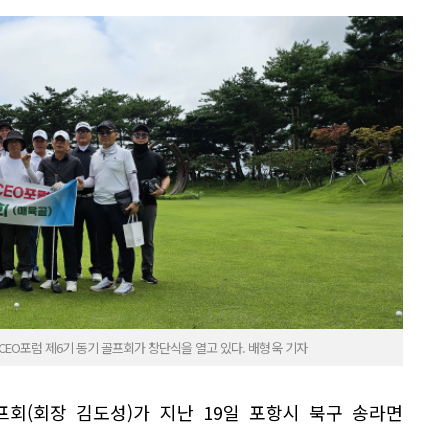
CEO포럼 제6기 동기 골프회가 창단식을 열고 있다. 배형욱 기자
프회(회장 김도성)가 지난 19일 포항시 북구 송라면