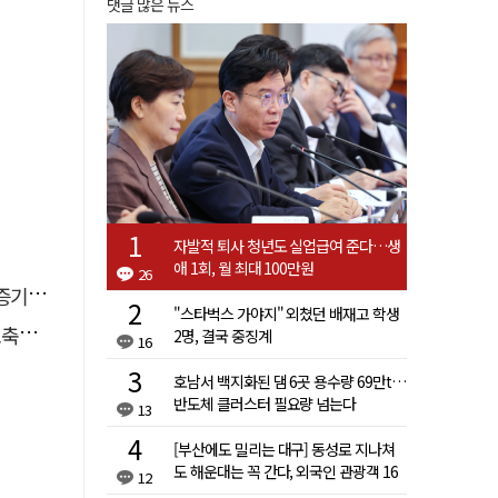
댓글 많은 뉴스
자발적 퇴사 청년도 실업급여 준다…생
애 1회, 월 최대 100만원
26
 선정
"스타벅스 가야지" 외쳤던 배재고 학생
나서
2명, 결국 중징계
16
호남서 백지화된 댐 6곳 용수량 69만t…
반도체 클러스터 필요량 넘는다
13
[부산에도 밀리는 대구] 동성로 지나쳐
도 해운대는 꼭 간다, 외국인 관광객 16
12
배 차이