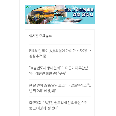
실시간 주요뉴스
케리비안 베이 女탈의실에 가발 쓴 남자가?…
경찰 추적 중
"호남반도체 방해 말라"며 미군기지 무단침
입…대진연 회원 3명 '구속'
한 달 만에 39% 날린 코스피…골드만삭스 "1
년 뒤 2배" 예상, 왜?
축구협회, 15년 전 월드컵 예선 외국인 심판
등 10여명에 '성 접대'