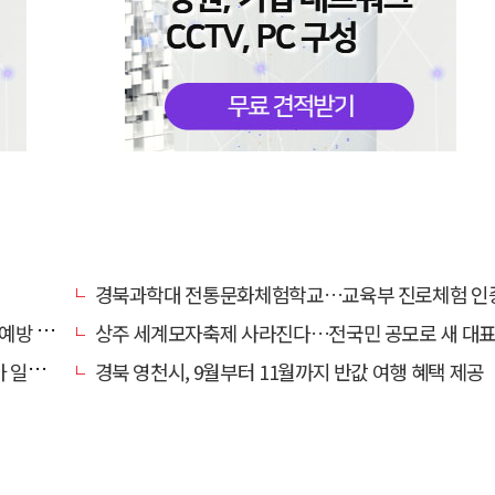
경북과학대 전통문화체험학교…교육부 진로체험 인증기관
캠페인
상주 세계모자축제 사라진다…전국민 공모로 새 대표축제 발굴 
효자'
경북 영천시, 9월부터 11월까지 반값 여행 혜택 제공