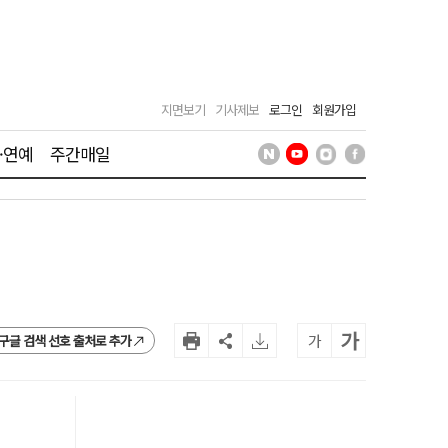
지면보기
기사제보
로그인
회원가입
·연예
주간매일
가
가
구글 검색 선호 출처로 추가