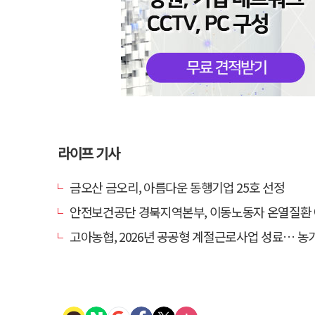
라이프 기사
금오산 금오리, 아름다운 동행기업 25호 선정
안전보건공단 경북지역본부, 이동노동자 온열질환 예방 
고아농협, 2026년 공공형 계절근로사업 성료… 농가 일손 부족 해소 '