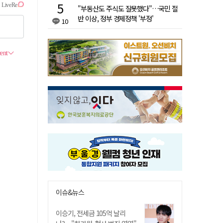
"부동산도 주식도 잘못했다"…국민 절
반 이상, 정부 경제정책 '부정'
10
이슈&뉴스
이승기, 전세금 105억 날리