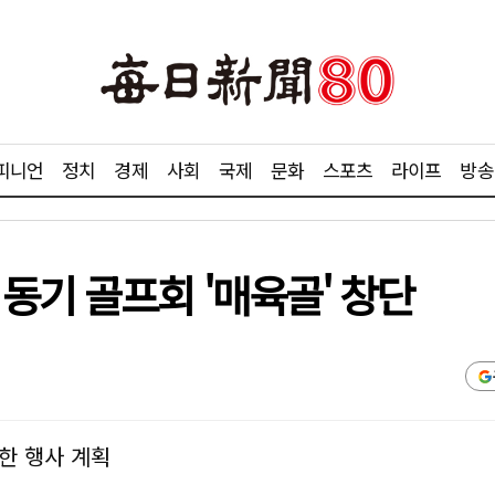
피니언
정치
경제
사회
국제
문화
스포츠
라이프
방송
동기 골프회 '매육골' 창단
한 행사 계획