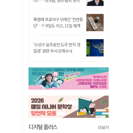
나?…"차가원, 형사 범죄 영역"
폭염에 프로야구 닷새간 '전면중
단'…7~9일도 쉬고, 11일 재개
'수성구 음주운전 도주 현직 경
찰관' 관련 부서 강제수사
디지털 플러스
더보기