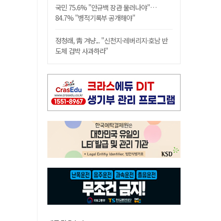
국민 75.6% "안규백 장관 물러나야"…
84.7% "병적기록부 공개해야"
정청래, 靑 겨냥... "신천지·레버리지·호남 반
도체 겁박 사과하라"