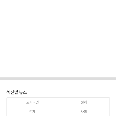
섹션별 뉴스
오피니언
정치
경제
사회