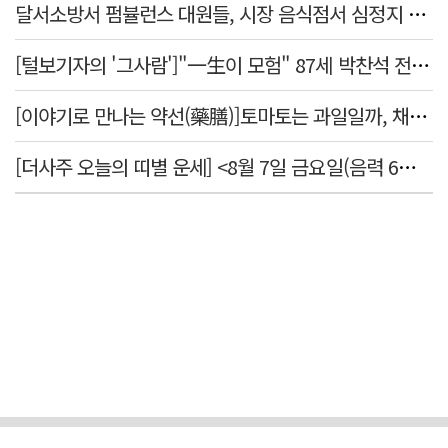
달서소방서 펌뷸런스 대원들, 시장 음식점서 심정지 환자 생명 살려
[털보기자의 '그사람']"一生이 모험" 87세 박찬석 전 경북대 총장
[이야기로 만나는 약선(藥膳)]토마토는 과일일까, 채소일까
[더사주 오늘의 띠별 운세] <8월 7일 금요일(음력 6월25일)>