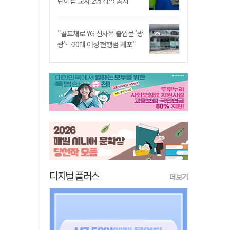
린이집 교사 2명 검찰 송치
"골프채로 YG 신사옥 출입문 '쾅
쾅'…20대 여성 현행범 체포"
디지털 플러스
더보기