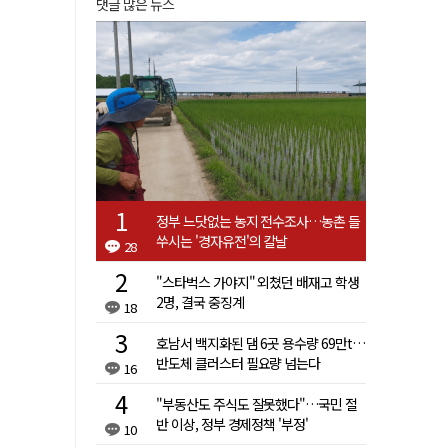
댓글 많은 뉴스
정부 느닷없는 농지 전수조사…농촌 들
쑤시는 '경자유전'의 칼날
28
"스타벅스 가야지" 외쳤던 배재고 학생
2명, 결국 중징계
18
호남서 백지화된 댐 6곳 용수량 69만t…
반도체 클러스터 필요량 넘는다
16
"부동산도 주식도 잘못했다"…국민 절
반 이상, 정부 경제정책 '부정'
10