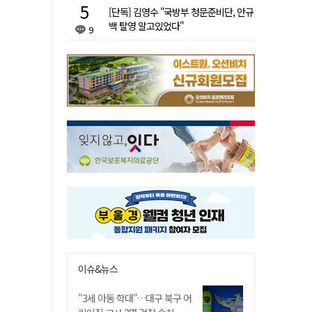
[단독] 김영수 "국방부 청문준비단, 안규
백 탈영 알고있었다"
9
이슈&뉴스
"3세 아동 학대"…대구 북구 어