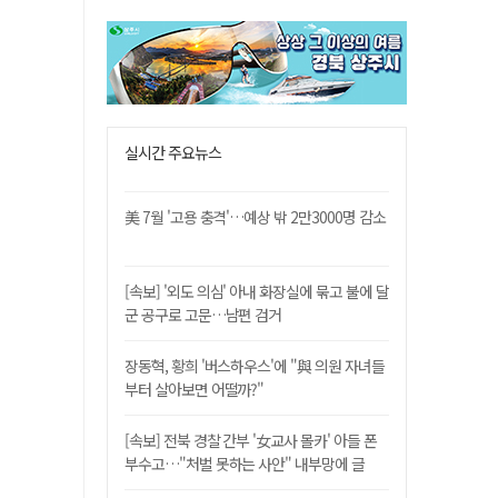
실시간 주요뉴스
美 7월 '고용 충격'…예상 밖 2만3000명 감소
[속보] '외도 의심' 아내 화장실에 묶고 불에 달
군 공구로 고문…남편 검거
장동혁, 황희 '버스하우스'에 "與 의원 자녀들
부터 살아보면 어떨까?"
[속보] 전북 경찰 간부 '女교사 몰카' 아들 폰
부수고…"처벌 못하는 사안" 내부망에 글