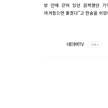
방 안에 갇혀 있던 끔찍했던 기
여겨줬으면 좋겠다"고 한숨을 쉬었
네이버TV
구독 +