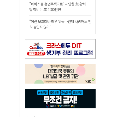
"폐버스를 청년주택으로" 제안한 與 황희…
딸 학비는 年 4200만원
"이란 모즈타바 매우 위독…언제 사망해도 전
혀 놀랍지 않아"