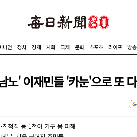
피니언
정치
경제
사회
국제
문화
스포츠
라이프
방송
힌남노' 이재민들 '카눈'으로 또 
…친척집 등 1천여 가구 몸 피해
는데’ 눈시울 붉어진 주민들