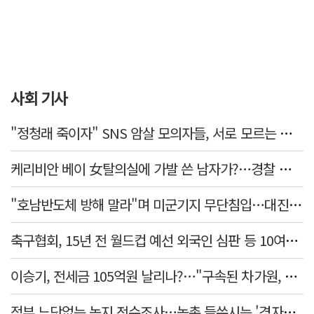
사회 기사
"정청래 죽이자" SNS 암살 모의자들, 서로 모르는 사이였다…檢송치
케리비안 베이 女탈의실에 가발 쓴 남자가?…경찰 추적 중
"호남반도체 방해 말라"며 미군기지 무단침입…대진연 회원 3명 '구속'
축구협회, 15년 전 월드컵 예선 외국인 심판 등 10여명에 '성 접대'
이승기, 전세금 105억원 날리나?…"구속된 차가원, 형사 범죄 영역"
정부 느닷없는 농지 전수조사…농촌 들쑤시는 '경자유전'의 칼날