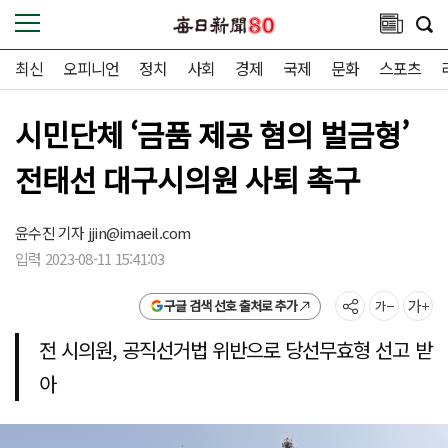
최신
오피니언
정치
사회
경제
국제
문화
스포츠
시민단체 ‘금품 제공 혐의 벌금형’
전태선 대구시의원 사퇴 촉구
윤수진 기자
jjin@imaeil.com
입력 2023-08-11 15:41:03
구글 검색 선호 출처로 추가
전 시의원, 공직선거법 위반으로 당선무효형 선고 받
아