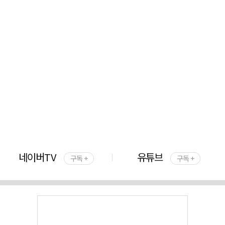
네이버TV
유튜브
구독 +
구독 +