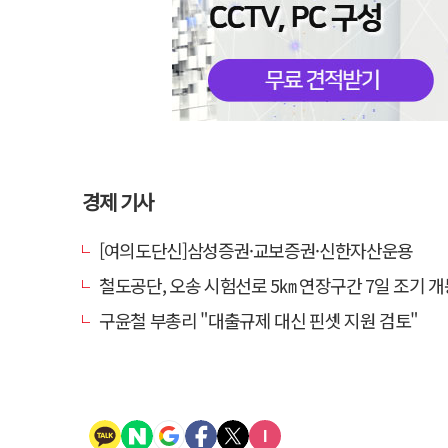
경제 기사
[여의도단신]삼성증권·교보증권·신한자산운용
철도공단, 오송 시험선로 5㎞ 연장구간 7일 조기 개통…LA 메트로 
구윤철 부총리 "대출규제 대신 핀셋 지원 검토"