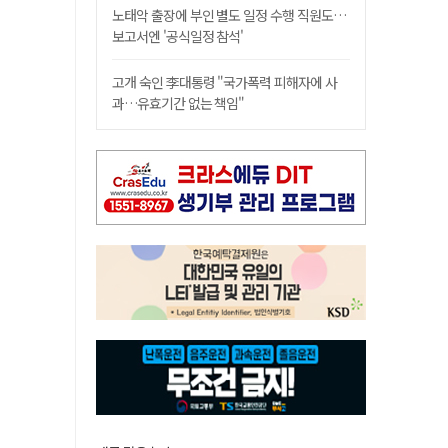
노태악 출장에 부인 별도 일정 수행 직원도…
보고서엔 '공식일정 참석'
고개 숙인 李대통령 "국가폭력 피해자에 사
과…유효기간 없는 책임"