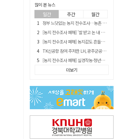
많이 본 뉴스
일간
주간
월간
정부 느닷없는 농지 전수조사…농촌 들쑤시는 '경자유전'의 칼날
[농지 전수조사 폐해] '쌀 받고 논 내 준' 도지농 이제 어쩌나?
[농지 전수조사 폐해] 농지값도 흔들리나…"도지 막히면 헐값 매물 나올 수도"
TK신공항 참여 주저한 LH, 광주군공항 사업에는 앞장
[농지 전수조사 폐해] 실경작농·청년농 부담도 커진다
[단독] 김영수 "국방부 청문준비단, 안규백 탈영 알고있었다"
더보기
김주수 전 의성군수 공덕비 결국 철거… 문화재법 위반 원상복구
[기고] 대구 미래는 금호강·팔공산에 있다
홈플러스 다시 문 연다… 대구경북 매장도 재개장 준비 돌입
청도군정 '두 시어머니'가 되어서는 안된다