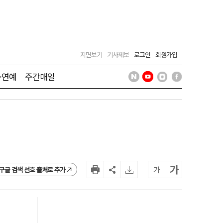
지면보기
기사제보
로그인
회원가입
·연예
주간매일
가
가
구글 검색 선호 출처로 추가