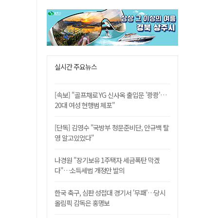
실시간 주요뉴스
[속보] "골프채로 YG 신사옥 출입문 '쾅쾅'…
20대 여성 현행범 체포"
[단독] 김영수 "국방부 청문준비단, 안규백 탈
영 알고있었다"
나경원 "장기보유 1주택자 세금폭탄 막겠
다"…소득세법 개정안 발의
한국 축구, 심판 성접대 경기서 '무패'…당시
올림픽 감독은 홍명보