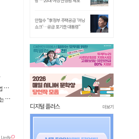
쾅'…20대 여성 현행범 체포"
안철수 "李정부 주택공급 '어닝
쇼크'…공급 포기한 대통령"
?
궤도
릴까
디지털 플러스
더보기