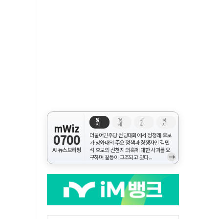
정
경
사
국
치
제
회
제
mWiz
0700
더불어민주당 전당대회에서 정청래 후보
가 청와대의 주요 정책과 경쟁자인 김민
AI 뉴스브리핑
석 후보의 신천지 의혹에 대한 사과를 요
→
구하며 갈등이 고조되고 있다...