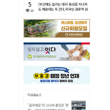
[부산에도 밀리는 대구] 동성로 지나쳐
도 해운대는 꼭 간다, 외국인 관광객 16
13
배 차이
이슈&뉴스
"골프채로 YG 신사옥 출입문 '쾅