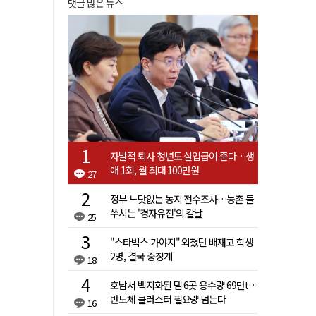
댓글 많은 뉴스
자발적 퇴사 청년도 실업급여 준다…생
애 1회, 월 최대 100만원
27
정부 느닷없는 농지 전수조사…농촌 들
쑤시는 '경자유전'의 칼날
25
"스타벅스 가야지" 외쳤던 배재고 학생
2명, 결국 중징계
18
호남서 백지화된 댐 6곳 용수량 69만t…
반도체 클러스터 필요량 넘는다
16