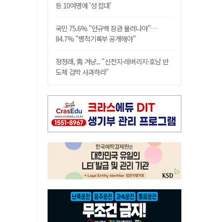
등 10여명에 '성 접대'
국민 75.6% "안규백 장관 물러나야"…
84.7% "병적기록부 공개해야"
정청래, 靑 겨냥... "신천지·레버리지·호남 반
도체 겁박 사과하라"