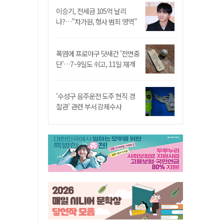
이승기, 전세금 105억 날리
나?…"차가원, 형사 범죄 영역"
폭염에 프로야구 닷새간 '전면중
단'…7~9일도 쉬고, 11일 재개
'수성구 음주운전 도주 현직 경
찰관' 관련 부서 강제수사