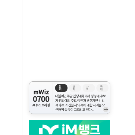
정
경
사
국
치
제
회
제
mWiz
0700
더불어민주당 전당대회에서 정청래 후보
가 청와대의 주요 정책과 경쟁자인 김민
AI 뉴스브리핑
석 후보의 신천지 의혹에 대한 사과를 요
→
구하며 갈등이 고조되고 있다...