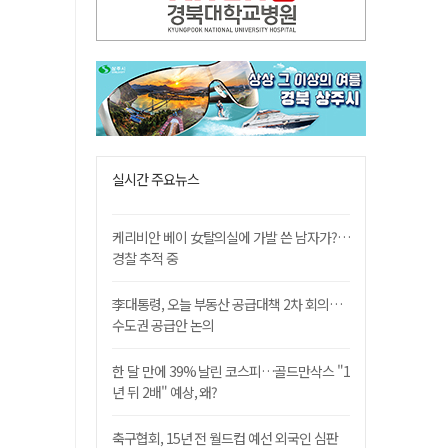
실시간 주요뉴스
케리비안 베이 女탈의실에 가발 쓴 남자가?…
경찰 추적 중
李대통령, 오늘 부동산 공급대책 2차 회의…
수도권 공급안 논의
한 달 만에 39% 날린 코스피…골드만삭스 "1
년 뒤 2배" 예상, 왜?
축구협회, 15년 전 월드컵 예선 외국인 심판