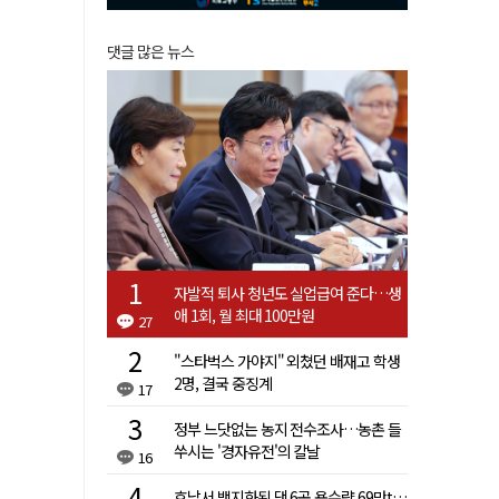
댓글 많은 뉴스
자발적 퇴사 청년도 실업급여 준다…생
애 1회, 월 최대 100만원
27
"스타벅스 가야지" 외쳤던 배재고 학생
2명, 결국 중징계
17
정부 느닷없는 농지 전수조사…농촌 들
쑤시는 '경자유전'의 칼날
16
호남서 백지화된 댐 6곳 용수량 69만t…