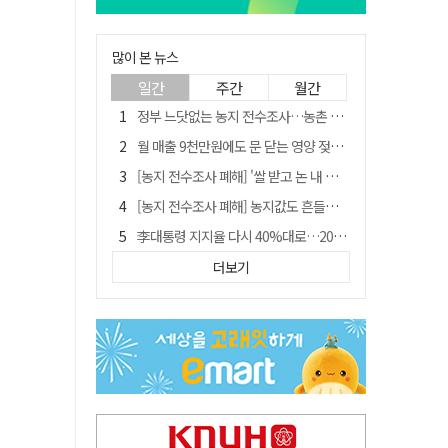
많이 본 뉴스
일간
주간
월간
정부 느닷없는 농지 전수조사…농촌 들쑤시는 '경자유전'의 칼날
월 매출 9천만원에도 문 닫는 영양 젖소농장… "일할 사람이 없어"
[농지 전수조사 폐해] '쌀 받고 논 내 준' 도지농 이제 어쩌나?
[농지 전수조사 폐해] 농지값도 흔들리나…"도지 막히면 헐값 매물 나올 수도"
李대통령 지지율 다시 40%대로…20대는 18.8%p 급락
유승민 "尹 졸업한 서울대 법대·충암고도 없애야"…李 육사 통합 직격
더보기
경북 영천시, 9월부터 11월까지 반값 여행 혜택 제공
지역활성화 펀드 9호…포항 AI 데이터센터에 6천억 투입
국민 51.9% "李 대통령 재판 재개 필요하다"
'솔리다임 IPO 추진설' SK하이닉스, 주가 9% 급락