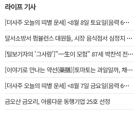
라이프 기사
[더사주 오늘의 띠별 운세] <8월 8일 토요일(음력 6월26일)>
달서소방서 펌뷸런스 대원들, 시장 음식점서 심정지 환자 생명 살려
[털보기자의 '그사람']"一生이 모험" 87세 박찬석 전 경북대 총장
[이야기로 만나는 약선(藥膳)]토마토는 과일일까, 채소일까
[더사주 오늘의 띠별 운세] <8월 7일 금요일(음력 6월25일)>
금오산 금오리, 아름다운 동행기업 25호 선정