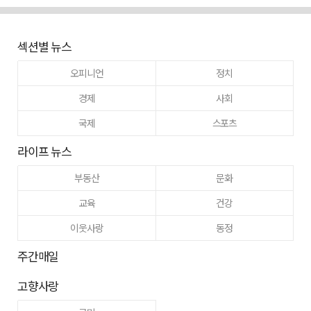
섹션별 뉴스
오피니언
정치
경제
사회
국제
스포츠
라이프 뉴스
부동산
문화
교육
건강
이웃사랑
동정
주간매일
고향사랑