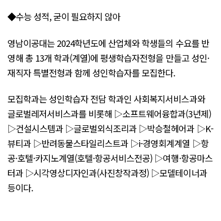
◆수능 성적, 굳이 필요하지 않아
영남이공대는 2024학년도에 산업체와 학생들의 수요를 반
영해 총 13개 학과(계열)에 평생학습자전형을 만들고 성인·
재직자 특별전형과 함께 성인학습자를 모집한다.
모집학과는 성인학습자 전담 학과인 사회복지서비스과와
글로벌레저서비스과를 비롯해 ▷소프트웨어융합과(3년제)
▷건설시스템과 ▷글로벌외식조리과 ▷박승철헤어과 ▷K-
뷰티과 ▷반려동물스타일리스트과 ▷i-경영회계계열 ▷항
공·호텔·카지노계열(호텔·항공서비스전공) ▷여행·항공마스
터과 ▷시각영상디자인과(사진창작과정) ▷모델테이너과
등이다.