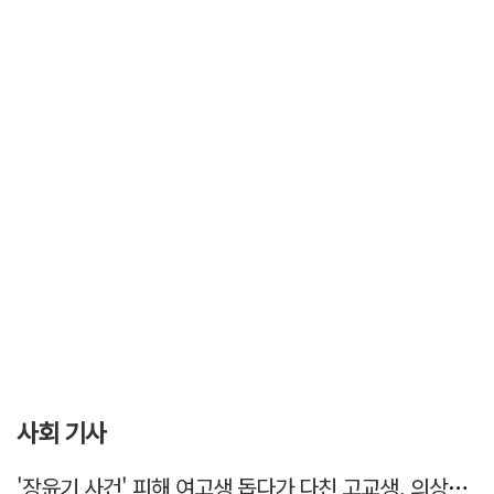
사회 기사
'장윤기 사건' 피해 여고생 돕다가 다친 고교생, 의상자 인정