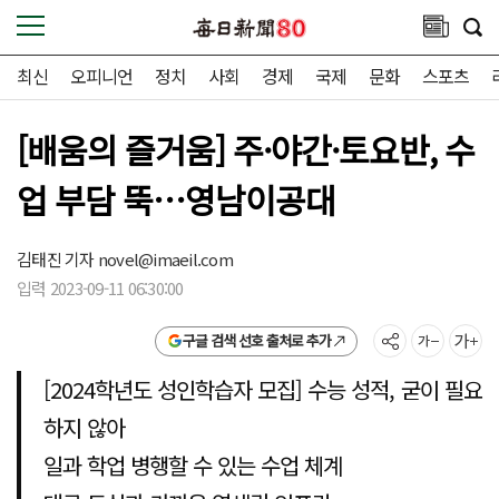
최신
오피니언
정치
사회
경제
국제
문화
스포츠
[배움의 즐거움] 주·야간·토요반, 수
업 부담 뚝…영남이공대
김태진 기자
novel@imaeil.com
입력 2023-09-11 06:30:00
구글 검색 선호 출처로 추가
[2024학년도 성인학습자 모집] 수능 성적, 굳이 필요
하지 않아
일과 학업 병행할 수 있는 수업 체계