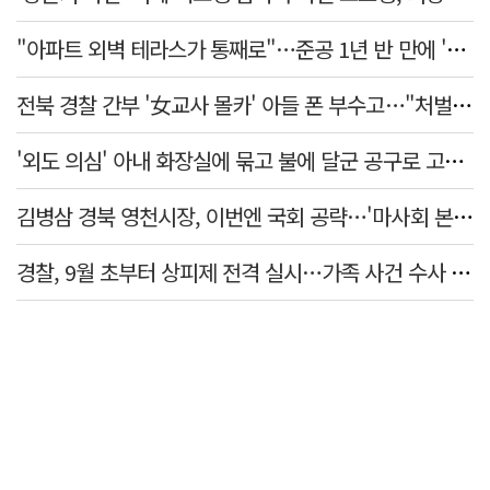
"아파트 외벽 테라스가 통째로"…준공 1년 반 만에 '아찔 사고'
전북 경찰 간부 '女교사 몰카' 아들 폰 부수고…"처벌 못하는 사안" 내부망에 글
'외도 의심' 아내 화장실에 묶고 불에 달군 공구로 고문…남편 검거
김병삼 경북 영천시장, 이번엔 국회 공략…'마사회 본사 이전·광역교통망 확충' 요청
경찰, 9월 초부터 상피제 전격 실시…가족 사건 수사 못해