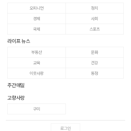
오피니언
정치
경제
사회
국제
스포츠
라이프 뉴스
부동산
문화
교육
건강
이웃사랑
동정
주간매일
고향사랑
구미
로그인