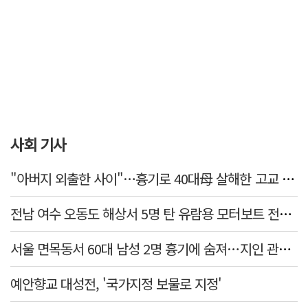
사회 기사
"아버지 외출한 사이"…흉기로 40대母 살해한 고교 자퇴생, 구속 기로에
전남 여수 오동도 해상서 5명 탄 유람용 모터보트 전복…2명 숨져
서울 면목동서 60대 남성 2명 흉기에 숨져…지인 관계로 추정
예안향교 대성전, '국가지정 보물로 지정'