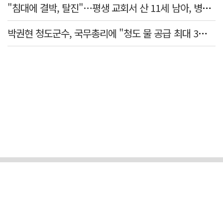
"침대에 결박, 탈진"…평생 교회서 산 11세 남아, 병원 이송 끝 숨져
박권현 청도군수, 국무총리에 "청도 물 공급 최대 3만t 늘려달라"