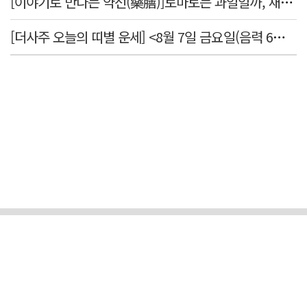
[이야기로 만나는 약선(藥膳)]토마토는 과일일까, 채소일까
[더사주 오늘의 띠별 운세] <8월 7일 금요일(음력 6월25일)>