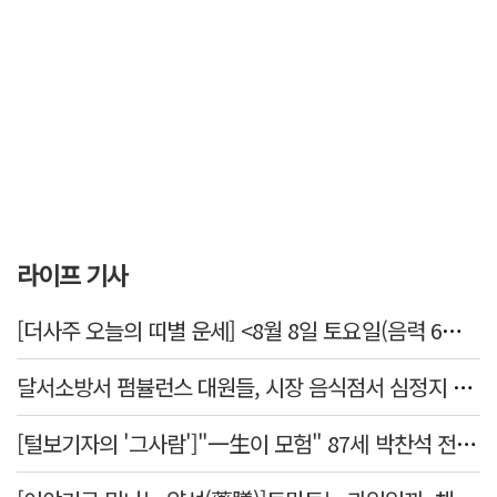
라이프 기사
[더사주 오늘의 띠별 운세] <8월 8일 토요일(음력 6월26일)>
달서소방서 펌뷸런스 대원들, 시장 음식점서 심정지 환자 생명 살려
[털보기자의 '그사람']"一生이 모험" 87세 박찬석 전 경북대 총장