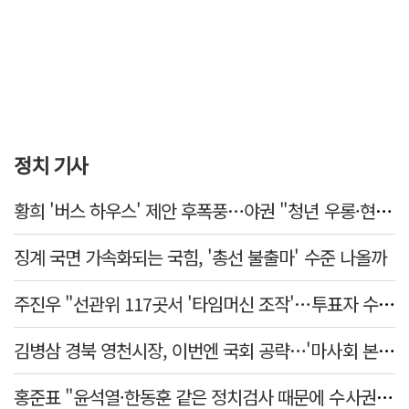
정치 기사
황희 '버스 하우스' 제안 후폭풍…야권 "청년 우롱·현실 괴리" 총공세
징계 국면 가속화되는 국힘, '총선 불출마' 수준 나올까
주진우 "선관위 117곳서 '타임머신 조작'…투표자 수 미리 입력"
김병삼 경북 영천시장, 이번엔 국회 공략…'마사회 본사 이전·광역교통망 확충' 요청
홍준표 "윤석열·한동훈 같은 정치검사 때문에 수사권마저 탈취 당해"