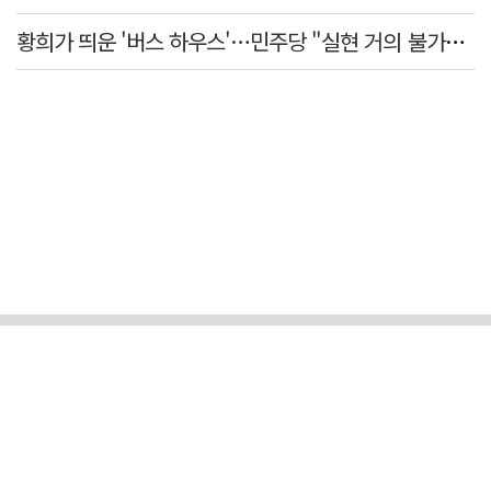
황희가 띄운 '버스 하우스'…민주당 "실현 거의 불가능, 해프닝으로 봐달라"