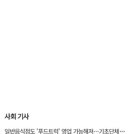
사회 기사
일반음식점도 '푸드트럭' 영업 가능해져…기초단체별 조례 개정 움직임