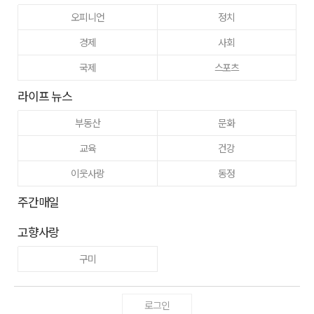
오피니언
정치
경제
사회
국제
스포츠
라이프 뉴스
부동산
문화
교육
건강
이웃사랑
동정
주간매일
고향사랑
구미
로그인