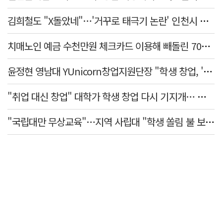
김희철도 "X돌았네"…'거꾸로 태극기 논란' 인천시 현수막, 이틀 만에 철거
치매노인 예금 수천만원 체크카드 이용해 빼돌린 70대 간병인, 집행유예
윤정현 영남대 YUnicorn창업지원단장 "학생 창업, '팀 빌딩'이 제일 중요"
"취업 대신 창업" 대학가 학생 창업 다시 기지개… 창업자·기업·매출 동반 성장
"국립대만 무상교육"…지역 사립대 "학생 쏠림 불 보듯"