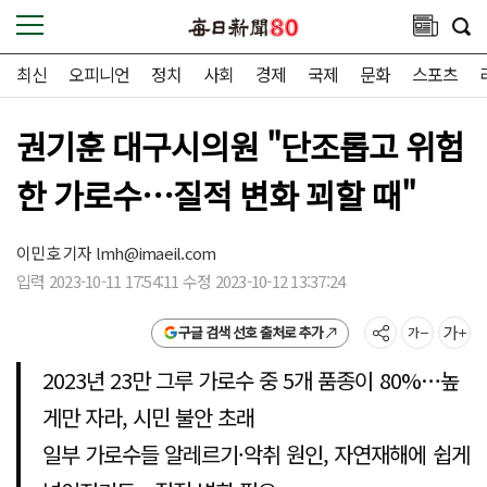
최신
오피니언
정치
사회
경제
국제
문화
스포츠
권기훈 대구시의원 "단조롭고 위험
한 가로수…질적 변화 꾀할 때"
이민호 기자
lmh@imaeil.com
입력 2023-10-11 17:54:11 수정 2023-10-12 13:37:24
구글 검색 선호 출처로 추가
2023년 23만 그루 가로수 중 5개 품종이 80%…높
게만 자라, 시민 불안 초래
일부 가로수들 알레르기·악취 원인, 자연재해에 쉽게