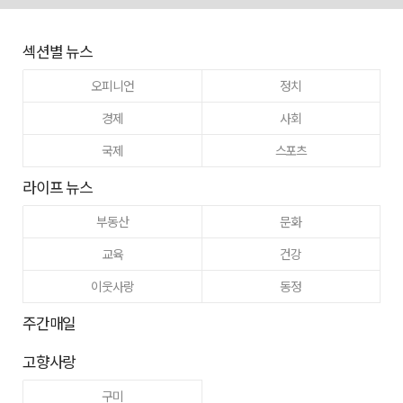
섹션별 뉴스
오피니언
정치
경제
사회
국제
스포츠
라이프 뉴스
부동산
문화
교육
건강
이웃사랑
동정
주간매일
고향사랑
구미