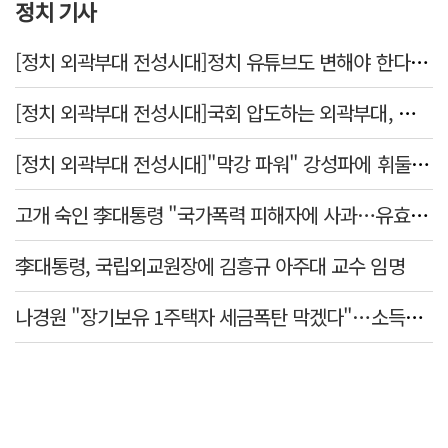
정치 기사
[정치 외곽부대 전성시대]정치 유튜브도 변해야 한다 "화합과 존중"
[정치 외곽부대 전성시대]국회 압도하는 외곽부대, 목소리 왜 커지나?
[정치 외곽부대 전성시대]"막강 파워" 강성파에 휘둘리는 여야 …"이슈 메이킹" 커지는 변방의 북소리
고개 숙인 李대통령 "국가폭력 피해자에 사과…유효기간 없는 책임"
李대통령, 국립외교원장에 김흥규 아주대 교수 임명
나경원 "장기보유 1주택자 세금폭탄 막겠다"…소득세법 개정안 발의