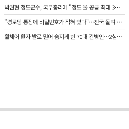
박권현 청도군수, 국무총리에 "청도 물 공급 최대 3만t 늘려달라"
"경로당 통장에 비밀번호가 적혀 있다"…전국 돌며 경로당 13곳 턴 30대 구속
휠체어 환자 발로 밀어 숨지게 한 70대 간병인…2심도 집행유예