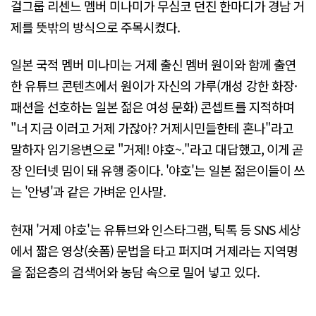
걸그룹 리센느 멤버 미나미가 무심코 던진 한마디가 경남 거
제를 뜻밖의 방식으로 주목시켰다.
일본 국적 멤버 미나미는 거제 출신 멤버 원이와 함께 출연
한 유튜브 콘텐츠에서 원이가 자신의 갸루(개성 강한 화장·
패션을 선호하는 일본 젊은 여성 문화) 콘셉트를 지적하며
"너 지금 이러고 거제 가잖아? 거제시민들한테 혼나"라고
말하자 임기응변으로 "거제! 야호~."라고 대답했고, 이게 곧
장 인터넷 밈이 돼 유행 중이다. '야호'는 일본 젊은이들이 쓰
는 '안녕'과 같은 가벼운 인사말.
현재 '거제 야호'는 유튜브와 인스타그램, 틱톡 등 SNS 세상
에서 짧은 영상(숏폼) 문법을 타고 퍼지며 거제라는 지역명
을 젊은층의 검색어와 농담 속으로 밀어 넣고 있다.