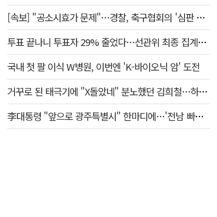
[속보] "공소시효가 문제"…경찰, 축구협회의 '심판 성접대' 수사 여부 검토한다
투표 끝나니 투표자 29% 줄었다…선관위 최종 집계서 수백명 '증발'
국내 첫 팔 이식 W병원, 이번엔 'K-바이오닉 암' 도전
거꾸로 된 태극기에 "X돌았네" 분노했던 김희철…하루만에 사과
李대통령 "앞으로 광주특별시" 한마디에…'전남 빠진 약칭' 논란 재점화