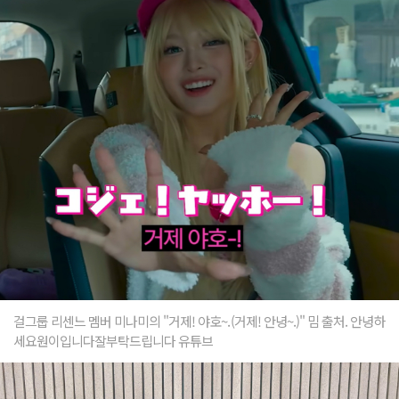
걸그룹 리센느 멤버 미나미의 "거제! 야호~.(거제! 안녕~.)" 밈 출처. 안녕하
세요원이입니다잘부탁드립니다 유튜브