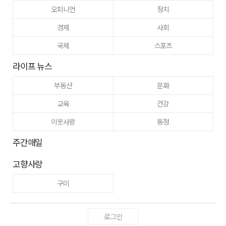
오피니언
정치
경제
사회
국제
스포츠
라이프 뉴스
부동산
문화
교육
건강
이웃사랑
동정
주간매일
고향사랑
구미
로그인