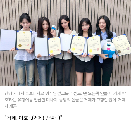
경남 거제시 홍보대사로 위촉된 걸그룹 리센느. 맨 오른쪽 인물이 '거제 야
호'라는 유행어를 언급한 미나미, 중앙의 인물은 거제가 고향인 원이. 거제
시 제공
"거제! 야호~.(거제! 안녕~.)"