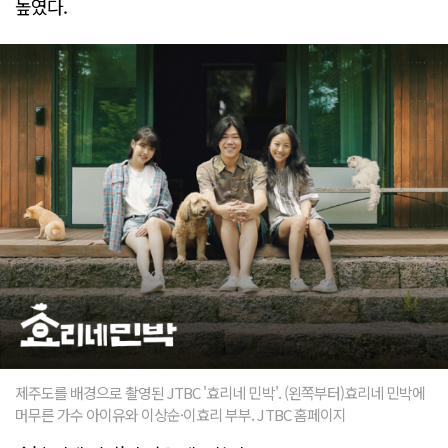
높였다.
제주도를 배경으로 촬영된 JTBC '효리네 민박'. (왼쪽부터)효리네 민박에
머무른 가수 아이유와 이상순·이효리 부부. JTBC 홈페이지