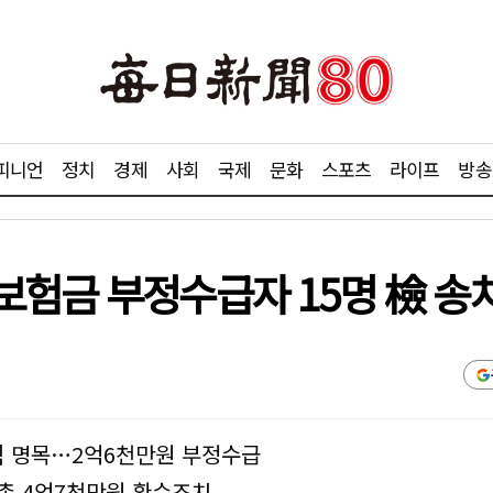
피니언
정치
경제
사회
국제
문화
스포츠
라이프
방송
보험금 부정수급자 15명 檢 송
 명목…2억6천만원 부정수급
총 4억7천만원 환수조치