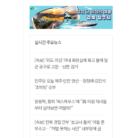
실시간 주요뉴스
[속보] '외도 의심' 아내 화장실에 묶고 불에 달
군 공구로 고문…남편 검거
민주당 오늘 제주·인천 경선…정청래·김민석
'초박빙' 승부
장동혁, 황희 '버스하우스'에 "與 의원 자녀들
부터 살아보면 어떨까?"
[속보] 전북 경찰 간부 '女교사 몰카' 아들 폰
부수고…"처벌 못하는 사안" 내부망에 글