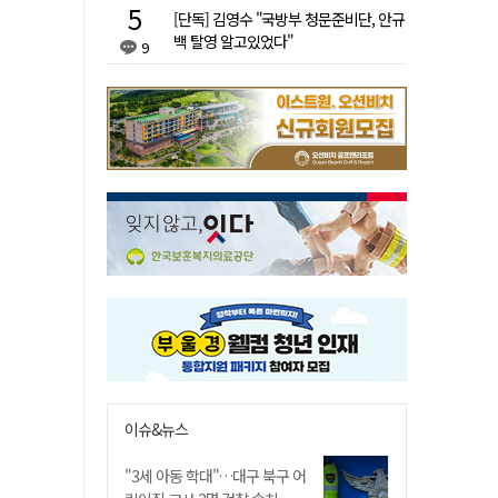
[단독] 김영수 "국방부 청문준비단, 안규
백 탈영 알고있었다"
9
이슈&뉴스
"3세 아동 학대"…대구 북구 어