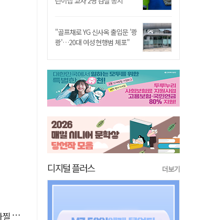
린이집 교사 2명 검찰 송치
"골프채로 YG 신사옥 출입문 '쾅
쾅'…20대 여성 현행범 체포"
디지털 플러스
더보기
사고'