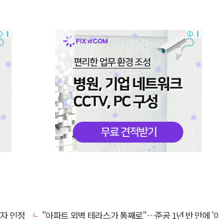
상자 인정
"아파트 외벽 테라스가 통째로"…준공 1년 반 만에 '아찔 