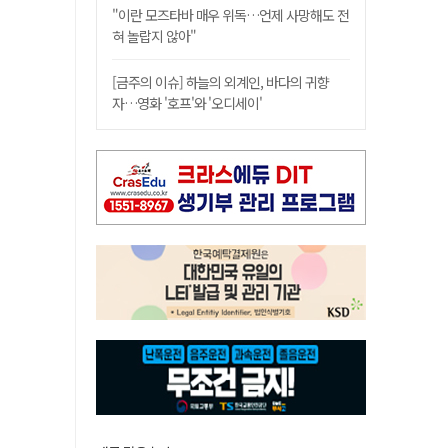
"이란 모즈타바 매우 위독…언제 사망해도 전
혀 놀랍지 않아"
[금주의 이슈] 하늘의 외계인, 바다의 귀향
자…영화 '호프'와 '오디세이'