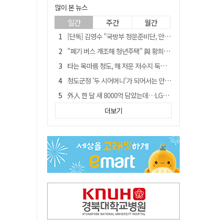
많이 본 뉴스
일간
주간
월간
[단독] 김영수 "국방부 청문준비단, 안규백 탈영 알고있었다"
"폐기 버스 개조해 청년주택" 與 황희…'딸 학비는 年 4200만원'
타는 목마름 청도, 해 저문 저수지 둑에 군수가 서 있었다
청도군정 '두 시어머니'가 되어서는 안된다
外人 한 달 새 8000억 담았는데…LG이노텍 목표주가는 왜 엇갈릴까
임시휴업 들어갔던 홈플러스 영주점, 7일 영업 재개…지하 1층만 운영
더보기
신세계사이먼, 대구 아울렛 토지매매 계약 체결… 사업 본궤도
SK하이닉스, 주당 375원 분기 배당 공시…"3분기 중 주주환원 방안 확정"
이의준 전 경북도 새마을봉사과장, 제28대 울릉군 부군수 취임
"상법개정해도 주주가 '봉'"…하이닉스 솔리다임 상장설에 술렁[개미와글와글]