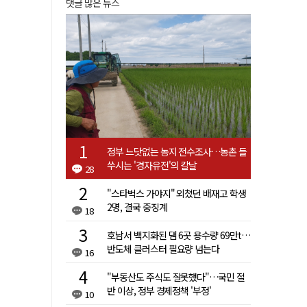
댓글 많은 뉴스
정부 느닷없는 농지 전수조사…농촌 들
쑤시는 '경자유전'의 칼날
28
"스타벅스 가야지" 외쳤던 배재고 학생
2명, 결국 중징계
18
호남서 백지화된 댐 6곳 용수량 69만t…
반도체 클러스터 필요량 넘는다
16
"부동산도 주식도 잘못했다"…국민 절
반 이상, 정부 경제정책 '부정'
10