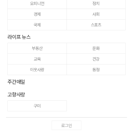
오피니언
정치
경제
사회
국제
스포츠
라이프 뉴스
부동산
문화
교육
건강
이웃사랑
동정
주간매일
고향사랑
구미
로그인