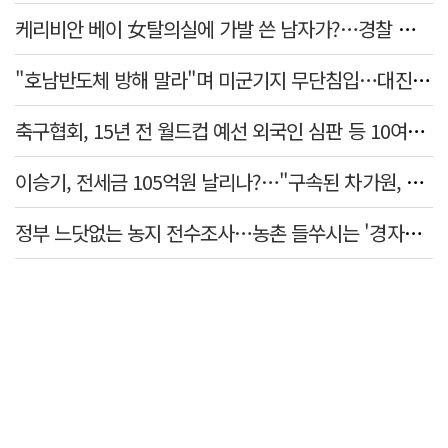
케리비안 베이 女탈의실에 가발 쓴 남자가?…경찰 추적 중
"호남반도체 방해 말라"며 미군기지 무단침입…대진연 회원 3명 '구속'
축구협회, 15년 전 월드컵 예선 외국인 심판 등 10여명에 '성 접대'
이승기, 전세금 105억원 날리나?…"구속된 차가원, 형사 범죄 영역"
정부 느닷없는 농지 전수조사…농촌 들쑤시는 '경자유전'의 칼날