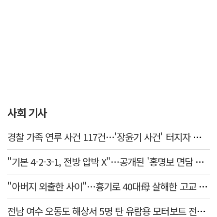
사회 기사
경찰 가족 연루 사건 117건…'장윤기 사건' 터지자 뒤늦게 전수조사
"기본 4-2-3-1, 전방 압박 X"…공개된 '홍명보 면담 수첩'
"아버지 외출한 사이"…흉기로 40대母 살해한 고교 자퇴생, 구속 기로에
전남 여수 오동도 해상서 5명 탄 유람용 모터보트 전복…2명 숨져