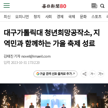
최신
오피니언
정치
사회
경제
국제
문화
스포츠
대구가톨릭대 청년희망공작소, 지
역민과 함께하는 가을 축제 성료
김태진 기자
novel@imaeil.com
입력 2023-10-31 17:02:20
구글 검색 선호 출처로 추가