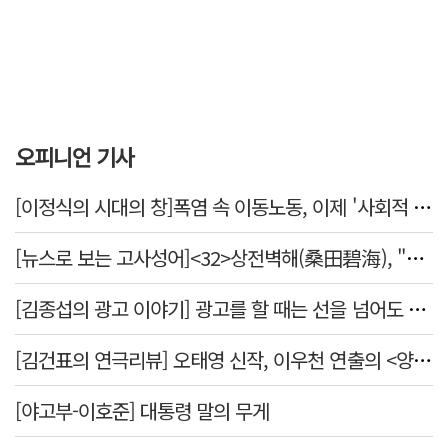
오피니언 기사
[이정식의 시대의 창]폭염 속 이동노동, 이제 '사회적 위험 관리'로 전환할 때
[뉴스로 보는 고사성어]<32>상전벽해(桑田碧海), "뽕나무밭이 푸른 바다가 되었다."
[김종섭의 광고 이야기] 광고를 할 때는 선을 넘어도 좋습니다.
[김건표의 연극리뷰] 오태영 신작, 이우천 연출의 <양은 양순하다>"국민을 온순한 양으로 길들이는 전체주의적 정치의 알레고리"
[야고부-이호준] 대통령 말의 무게