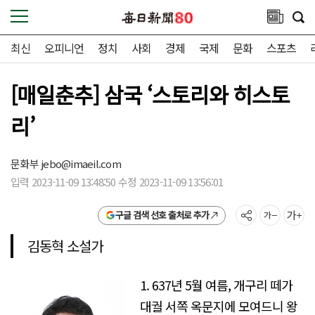
최신
오피니언
정치
사회
경제
국제
문화
스포츠
[매일춘추] 삼국 ‘스토리와 히스토
리’
문화부
jebo@imaeil.com
입력 2023-11-09 13:48:50 수정 2023-11-09 13:56:01
구글 검색 선호 출처로 추가
김동혁 소설가
1. 637년 5월 여름, 개구리 떼가
대궐 서쪽 옥문지에 모여드니 왕