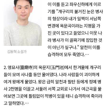
이 이를 듣고 좌우신하에게 이르
기를 "개구리의 불거진 눈은 병사
의 형상이라 내가 일찍이 서남쪽
변경에 옥문곡이라는 지명을 가
진 곳이 있다고 들었으니 이웃 나
라 병사가 이 골짜기에 잠입한 것
이 아닌가 싶구나." 알천이 이를
김동혁 소설가
습격하여 모두 죽였다.…
2. 영묘사(靈廟寺)의 옥문지(玉門池)에서 한겨울에 개구리
들이 모여 사나흘 동안 울어댔다. 나라 사람들이 괴이하게
여겨 왕에게 물었다. 왕은 급히 알천과 필탄 등에게 정예 병
사 2천명을 이끌고 서둘러 서쪽 교외로 나가서 여근곡을 물
어보면 그곳에 틀림없이 적병이 있을 테니 습격하여 죽이라
고 말하였다.…