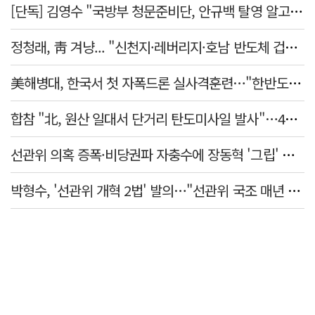
[단독] 김영수 "국방부 청문준비단, 안규백 탈영 알고있었다"
정청래, 靑 겨냥... "신천지·레버리지·호남 반도체 겁박 사과하라"
美해병대, 한국서 첫 자폭드론 실사격훈련…"한반도 지형 학습"
합참 "北, 원산 일대서 단거리 탄도미사일 발사"…42일 만
선관위 의혹 증폭·비당권파 자충수에 장동혁 '그립' 더 강해졌다
박형수, '선관위 개혁 2법' 발의…"선관위 국조 매년 실시"