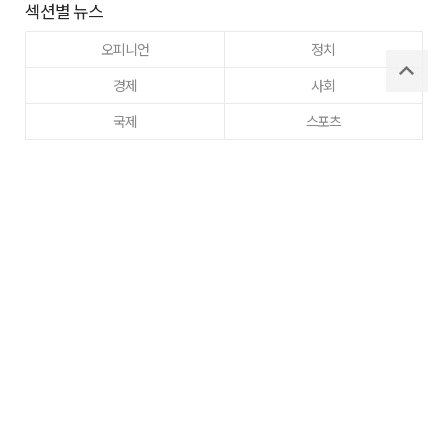
섹션별 뉴스
오피니언
정치
경제
사회
국제
스포츠
라이프 뉴스
부동산
문화
교육
건강
이웃사랑
동정
주간매일
고향사랑
구미