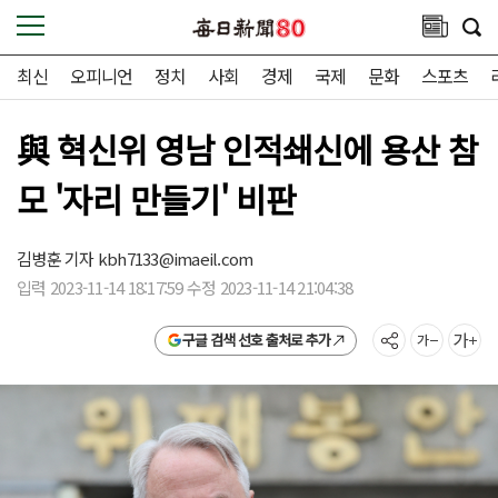
최신
오피니언
정치
사회
경제
국제
문화
스포츠
與 혁신위 영남 인적쇄신에 용산 참
모 '자리 만들기' 비판
김병훈 기자
kbh7133@imaeil.com
입력 2023-11-14 18:17:59 수정 2023-11-14 21:04:38
구글 검색 선호 출처로 추가