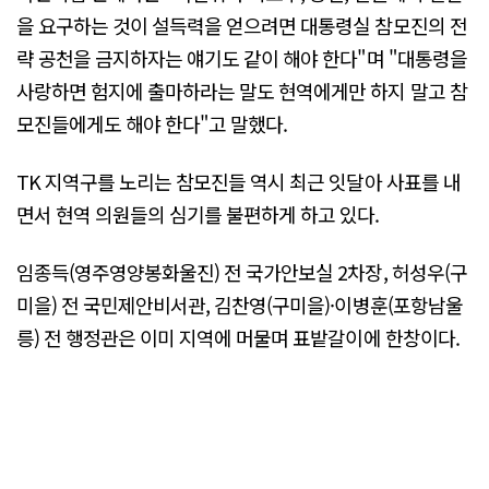
을 요구하는 것이 설득력을 얻으려면 대통령실 참모진의 전
략 공천을 금지하자는 얘기도 같이 해야 한다"며 "대통령을
사랑하면 험지에 출마하라는 말도 현역에게만 하지 말고 참
모진들에게도 해야 한다"고 말했다.
TK 지역구를 노리는 참모진들 역시 최근 잇달아 사표를 내
면서 현역 의원들의 심기를 불편하게 하고 있다.
임종득(영주영양봉화울진) 전 국가안보실 2차장, 허성우(구
미을) 전 국민제안비서관, 김찬영(구미을)·이병훈(포항남울
릉) 전 행정관은 이미 지역에 머물며 표밭갈이에 한창이다.