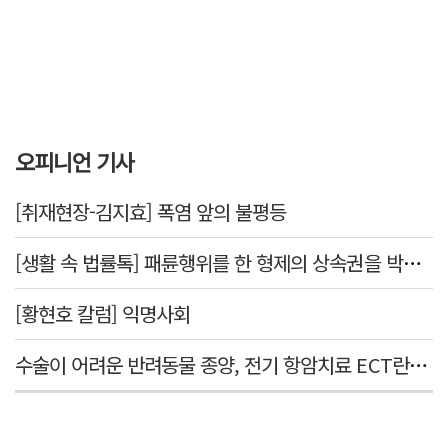
오피니언 기사
[취재현장-김지효] 폭염 앞의 불평등
[생활 속 법률톡] 패륜행위를 한 형제의 상속권을 박탈시킬 수 있을까요
[황현호 칼럼] 익명사회
수술이 어려운 반려동물 종양, 전기 항암치료 ECT란? [반려동물 건강톡톡]