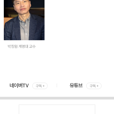
박창원 계명대 교수
네이버TV
유튜브
구독 +
구독 +