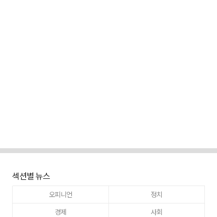
섹션별 뉴스
오피니언
정치
경제
사회