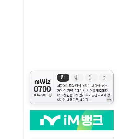
정
경
사
국
치
제
회
제
mWiz
0700
더불어민주당 황희 의원이 제안한 '버스
하우스' 개념은 폐기된 버스를 개조해 대
AI 뉴스브리핑
학가 청년들에게 임시 주거공간으로 제공
→
하자는 내용으로, 네덜란...