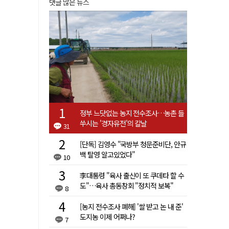
댓글 많은 뉴스
정부 느닷없는 농지 전수조사…농촌 들
쑤시는 '경자유전'의 칼날
31
[단독] 김영수 "국방부 청문준비단, 안규
백 탈영 알고있었다"
10
李대통령 "육사 출신이 또 쿠데타 할 수
도"…육사 총동창회 "정치적 보복"
8
[농지 전수조사 폐해] '쌀 받고 논 내 준'
도지농 이제 어쩌나?
7