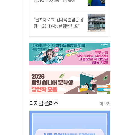
린이집 교사 2명 검찰 송치
"골프채로 YG 신사옥 출입문 '쾅
쾅'…20대 여성 현행범 체포"
디지털 플러스
더보기