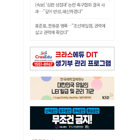
[속보] '심판 성접대' 논란 축구협회 결국 사
과…"깊이 반성, 쇄신하겠다"
홍준표, 한동훈 맹폭…"조선제일껌, 권력에
살고 권력에 죽었다"