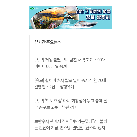
실시간 주요뉴스
[속보] 거동 불편 모녀 덮친 새벽 화재…90대
어머니·60대 딸 숨져
[속보] 휠체어 환자 발로 밀어 숨지게 한 70대
간병인…2심도 집행유예
[속보] '외도 의심' 아내 화장실에 묶고 불에 달
군 공구로 고문…남편 검거
보완수사권 폐지 직후 "야~기분좋다"?…불타
는 민심에 기름, 민주당 '말말말'[금주의 정치
舌전]