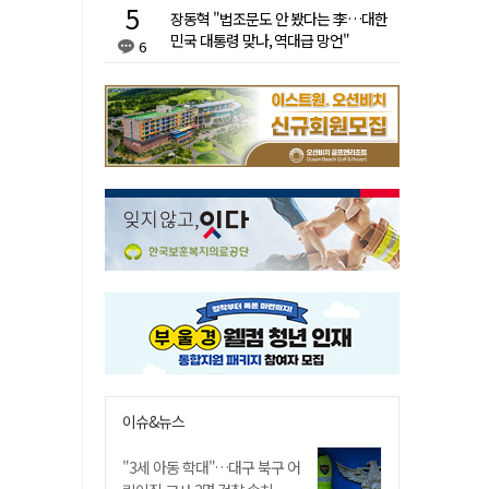
장동혁 "법조문도 안 봤다는 李…대한
민국 대통령 맞나, 역대급 망언"
6
이슈&뉴스
"3세 아동 학대"…대구 북구 어