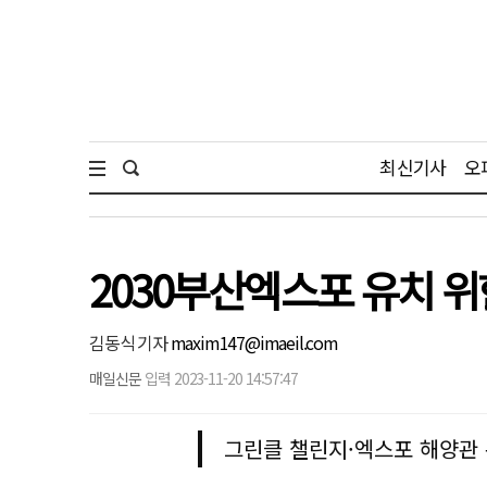
최신기사
오
2030부산엑스포 유치 위
김동식 기자
maxim147@imaeil.com
매일신문
입력 2023-11-20 14:57:47
그린클 챌린지·엑스포 해양관 