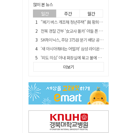
많이 본 뉴스
일간
주간
월간
"폐기 버스 개조해 청년주택" 與 황희…'딸 학비는 年 4200만원'
전북 경찰 간부 '女교사 몰카' 아들 폰 부수고…"처벌 못하는 사안" 내부망에 글
SK하이닉스, 주당 375원 분기 배당 공시…"3분기 중 주주환원 방안 확정"
'새 아시아쿼터는 어떨까' 삼성 라이온즈, 새 얼굴 투수 미야모리 영입
'외도 의심' 아내 화장실에 묶고 불에 달군 공구로 고문…남편 검거
박권현 청도군수, '햇빛 연금 사업' 공약 시동걸어
더보기
김병삼 경북 영천시장, 이번엔 국회 공략…'마사회 본사 이전·광역교통망 확충' 요청
경찰, 9월 초부터 상피제 전격 실시…가족 사건 수사 못해
"3세 아동 학대"…대구 북구 국공립어린이집 교사 2명 검찰 송치
봉화서 주택 에어컨 실외기에서 시작된 불… 주택 화재로 번져