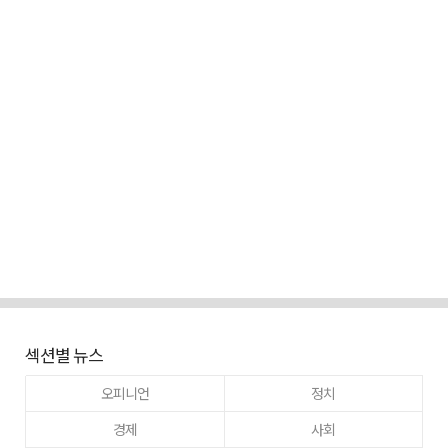
섹션별 뉴스
오피니언
정치
경제
사회