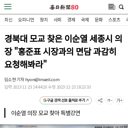
최신
오피니언
정치
사회
경제
국제
문화
스포츠
경북대 모교 찾은 이순열 세종시 의
장 "홍준표 시장과의 면담 과감히
요청해봐라"
임소현 기자
hyoni@imaeil.com
입력 2023-11-23 14:44:10 수정 2023-11-23 18:23:33
구글 검색 선호 출처로 추가
이순열 의장 모교 찾아 특별강연