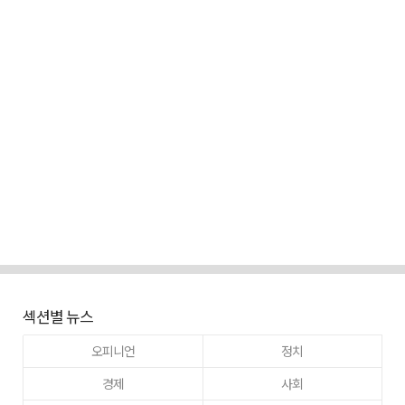
섹션별 뉴스
오피니언
정치
경제
사회