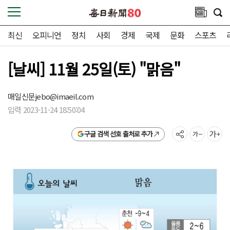
최신
오피니언
정치
사회
경제
국제
문화
스포츠
[날씨] 11월 25일(토) "맑음"
매일신문
jebo@imaeil.com
입력 2023-11-24 18:50:04
구글 검색 선호 출처로 추가