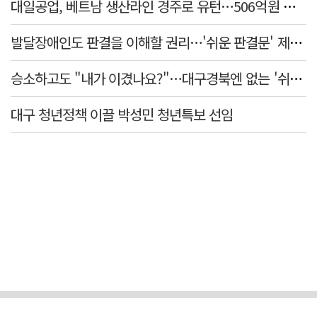
대일공업, 베트남 생산라인 경주로 유턴…506억원 투자
발달장애인도 판결을 이해할 권리…'쉬운 판결문' 제도화 과제
승소하고도 "내가 이겼나요?"…대구경북엔 없는 '쉬운 판결문'
대구 청년정책 이끌 박성민 청년특보 선임