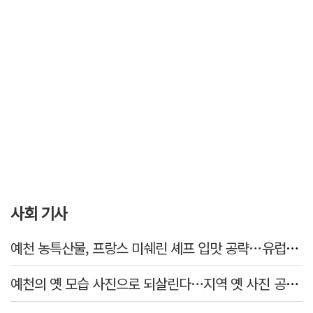
사회 기사
예천 농특산물, 프랑스 미쉐린 셰프 입맛 공략…유럽시장 진출 모색
예천의 옛 모습 사진으로 되살린다…지역 옛 사진 공모전 45점 선정