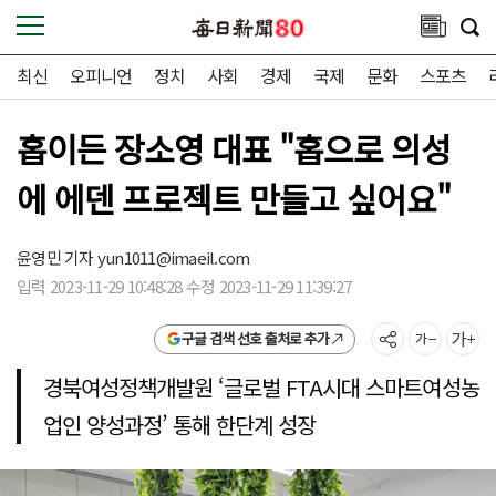
최신
오피니언
정치
사회
경제
국제
문화
스포츠
홉이든 장소영 대표 "홉으로 의성
에 에덴 프로젝트 만들고 싶어요"
윤영민 기자
yun1011@imaeil.com
입력 2023-11-29 10:48:28 수정 2023-11-29 11:39:27
구글 검색 선호 출처로 추가
경북여성정책개발원 ‘글로벌 FTA시대 스마트여성농
업인 양성과정’ 통해 한단계 성장