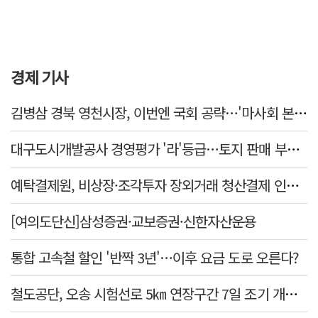
경제 기사
김병삼 경북 영천시장, 이번엔 국회 공략…'마사회 본사 이전·광역교통망 확충' 요청
대구도시개발공사 경영평가 '라'등급…토지 판매 부진에 1년 만에 두 단계 '뚝'
예탁결제원, 비상장·조각투자 장외거래 청산결제 인프라 구축 착수…연내 가동
[여의도단신]삼성증권·교보증권·신한자산운용
통합 고속철 할인 '반짝 3년'…이후 요금 도로 오른다?
철도공단, 오송 시험선로 5㎞ 연장구간 7일 조기 개통…LA 메트로 사업 지원