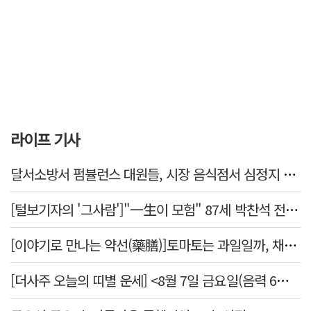
라이프 기사
달서소방서 펌뷸런스 대원들, 시장 음식점서 심정지 환자 생명 살려
[털보기자의 '그사람']"一生이 모험" 87세 박찬석 전 경북대 총장
[이야기로 만나는 약선(藥膳)]토마토는 과일일까, 채소일까
[더사주 오늘의 띠별 운세] <8월 7일 금요일(음력 6월25일)>