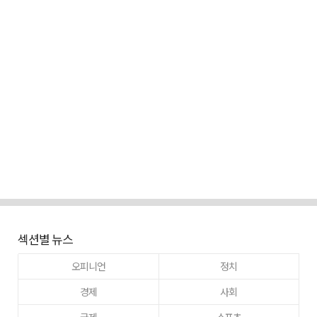
섹션별 뉴스
오피니언
정치
경제
사회
국제
스포츠