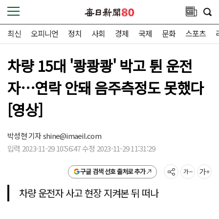
최신
오피니언
정치
사회
경제
국제
문화
스포츠
차량 15대 '쾅쾅쾅' 박고 튄 운전
자…연락 안돼 음주측정도 못했다
[영상]
박성현 기자
shine@imaeil.com
입력 2023-11-29 10:56:47 수정 2023-11-29 11:31:29
구글 검색 선호 출처로 추가
차량 운전자 사고 현장 지켜본 뒤 떠나