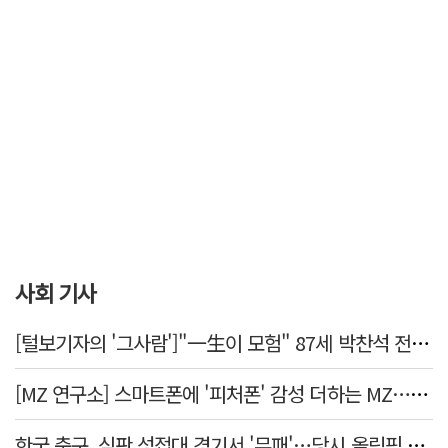
사회 기사
[털보기자의 '그사람']"一生이 모험" 87세 박찬석 전 경북대 총장
[MZ 연구소] 스마트폰에 '피처폰' 감성 더하는 MZ… 히퍼와 줄이어폰
한국 축구, 심판 성접대 경기서 '무패'…당시 올림픽 감독은 홍명보