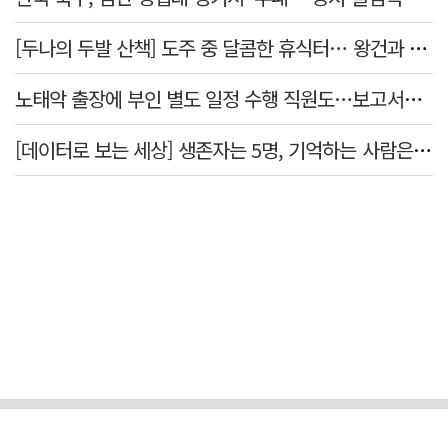
[두나의 두발 산책] 도주 중 달콤한 휴식터… 왕건과 지명 산책
노태악 출장에 부인 별도 일정 수행 직원도…보고서엔 '공식일정 참석'
[데이터로 보는 세상] 생존자는 5명, 기억하는 사람은 늘었다