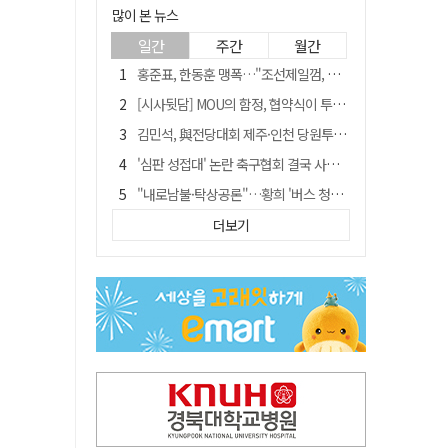
많이 본 뉴스
일간
주간
월간
홍준표, 한동훈 맹폭…"조선제일껌, 권력에 살고 권력에 죽었다"
[시사뒷담] MOU의 함정, 협약식이 투자 확정은 아니긴 해
김민석, 與전당대회 제주·인천 당원투표서 승리…누적 득표는 '초박빙'
'심판 성접대' 논란 축구협회 결국 사과…"깊이 반성, 쇄신하겠다"
"내로남불·탁상공론"…황희 '버스 청년주택' 제안에 與 내부서도 쓴소리
"경로당 통장에 비밀번호가 적혀 있다"…전국 돌며 경로당 13곳 턴 30대 구속
더보기
"침대에 결박, 탈진"…평생 교회서 산 11세 남아, 병원 이송 끝 숨져
예안향교 대성전, '국가지정 보물로 지정'
휠체어 환자 발로 밀어 숨지게 한 70대 간병인…2심도 집행유예
박권현 청도군수, 국무총리에 "청도 물 공급 최대 3만t 늘려달라"