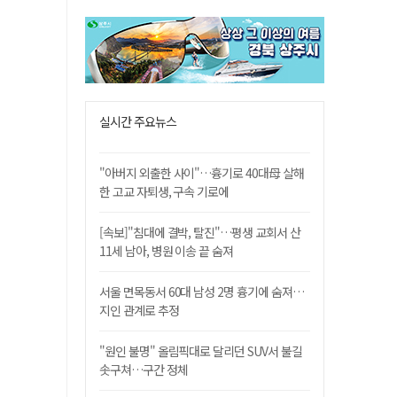
실시간 주요뉴스
"아버지 외출한 사이"…흉기로 40대母 살해
한 고교 자퇴생, 구속 기로에
[속보]"침대에 결박, 탈진"…평생 교회서 산
11세 남아, 병원 이송 끝 숨져
서울 면목동서 60대 남성 2명 흉기에 숨져…
지인 관계로 추정
"원인 불명" 올림픽대로 달리던 SUV서 불길
솟구쳐…구간 정체