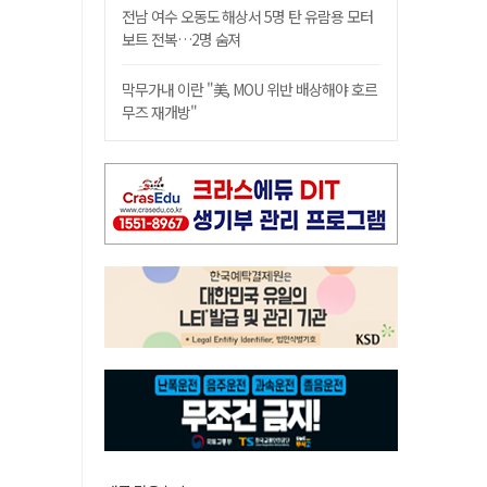
전남 여수 오동도 해상서 5명 탄 유람용 모터
보트 전복…2명 숨져
막무가내 이란 "美, MOU 위반 배상해야 호르
무즈 재개방"