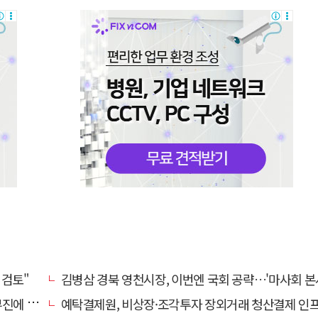
 검토"
김병삼 경북 영천시장, 이번엔 국회 공략…'마사회 본사 이전·광역교통망 확충' 
계 '뚝'
예탁결제원, 비상장·조각투자 장외거래 청산결제 인프라 구축 착수…연내