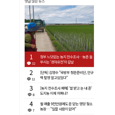
댓글 많은 뉴스
정부 느닷없는 농지 전수조사…농촌 들
쑤시는 '경자유전'의 칼날
32
[단독] 김영수 "국방부 청문준비단, 안규
백 탈영 알고있었다"
11
[농지 전수조사 폐해] '쌀 받고 논 내 준'
도지농 이제 어쩌나?
8
월 매출 9천만원에도 문 닫는 영양 젖소
농장… "일할 사람이 없어"
7