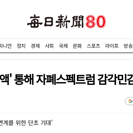
피니언
정치
경제
사회
국제
문화
스포츠
라이프
방송
타액' 통해 자폐스펙트럼 감각민
연계를 위한 단초 기대'