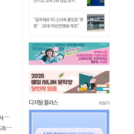
린이집 교사 2명 검찰 송치
"골프채로 YG 신사옥 출입문 '쾅
쾅'…20대 여성 현행범 체포"
디지털 플러스
더보기
요청
 가동