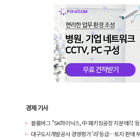
경제 기사
블룸버그 "SK하이닉스, 中 패키징공장 지분매각 등
대구도시개발공사 경영평가 '라'등급…토지 판매 부진에 1년 만에 두 단