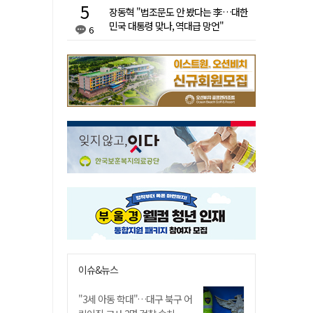
장동혁 "법조문도 안 봤다는 李…대한
민국 대통령 맞나, 역대급 망언"
6
이슈&뉴스
"3세 아동 학대"…대구 북구 어