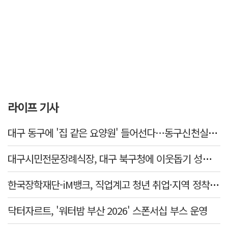
라이프 기사
대구 동구에 '집 같은 요양원' 들어선다…동구신천실버홈 10일 개원
대구시민전문장례식장, 대구 북구청에 이웃돕기 성금 1천만 원 기탁
한국장학재단-iM뱅크, 직업계고 청년 취업·지역 정착 지원 맞손
닥터자르트, '워터밤 부산 2026' 스폰서십 부스 운영