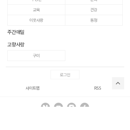
교육
건강
이웃사랑
동정
주간매일
고향사랑
구미
로그인
사이트맵
RSS
Copyright ⓒ
매일신문사
All right reserved