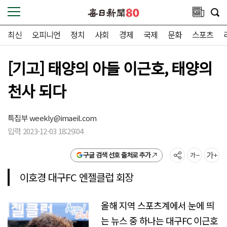
최신
오피니언
정치
사회
경제
국제
문화
스포츠
[기고] 태양의 아들 이근호, 태양의
천사 되다
특집부
weekly@imaeil.com
입력 2023-12-03 18:29:04
구글 검색 선호 출처로 추가
이호경 대구FC 엔젤클럽 회장
올해 지역 스포츠계에서 눈에 띄
는 뉴스 중 하나는 대구FC 이근호