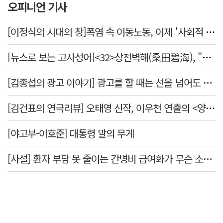
오피니언 기사
[이정식의 시대의 창]폭염 속 이동노동, 이제 '사회적 위험 관리'로 전환할 때
[뉴스로 보는 고사성어]<32>상전벽해(桑田碧海), "뽕나무밭이 푸른 바다가 되었다."
[김종섭의 광고 이야기] 광고를 할 때는 선을 넘어도 좋습니다.
[김건표의 연극리뷰] 오태영 신작, 이우천 연출의 <양은 양순하다>"국민을 온순한 양으로 길들이는 전체주의적 정치의 알레고리"
[야고부-이호준] 대통령 말의 무게
[사설] 환자 부담 못 줄이는 간병비 급여화가 무슨 소용인가