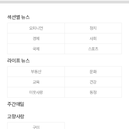
섹션별 뉴스
오피니언
정치
경제
사회
국제
스포츠
라이프 뉴스
부동산
문화
교육
건강
이웃사랑
동정
주간매일
고향사랑
구미