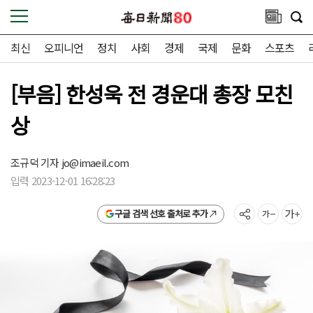
최신
오피니언
정치
사회
경제
국제
문화
스포츠
[부음] 한성욱 전 경운대 총장 모친
상
조규덕 기자
jo@imaeil.com
입력 2023-12-01 16:28:23
구글 검색 선호 출처로 추가