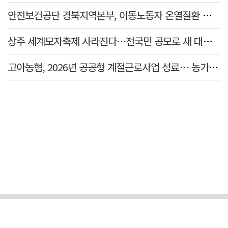
안전보건공단 경북지역본부, 이동노동자 온열질환 예방 캠페인
상주 세계모자축제 사라진다…전국민 공모로 새 대표축제 발굴 나서
고아농협, 2026년 공공형 계절근로사업 성료… 농가 일손 부족 해소 '효자'