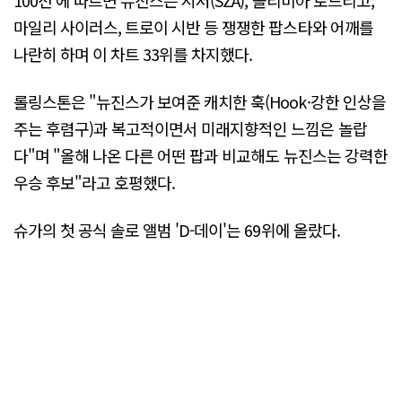
마일리 사이러스, 트로이 시반 등 쟁쟁한 팝스타와 어깨를
나란히 하며 이 차트 33위를 차지했다.
롤링스톤은 "뉴진스가 보여준 캐치한 훅(Hook·강한 인상을
주는 후렴구)과 복고적이면서 미래지향적인 느낌은 놀랍
다"며 "올해 나온 다른 어떤 팝과 비교해도 뉴진스는 강력한
우승 후보"라고 호평했다.
슈가의 첫 공식 솔로 앨범 'D-데이'는 69위에 올랐다.