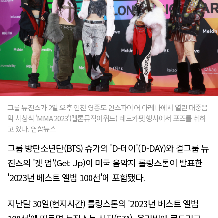
그룹 뉴진스가 2일 오후 인천 영종도 인스파이어 아레나에서 열린 대중음
악 시상식 'MMA 2023'(멜론뮤직어워드) 레드카펫 행사에서 포즈를 취하
고 있다. 연합뉴스
그룹 방탄소년단(BTS) 슈가의 'D-데이'(D-DAY)와 걸그룹 뉴
진스의 '겟 업'(Get Up)이 미국 음악지 롤링스톤이 발표한
'2023년 베스트 앨범 100선'에 포함됐다.
지난달 30일(현지시간) 롤링스톤의 '2023년 베스트 앨범
100선'에 따르면 뉴진스는 시저(SZA), 올리비아 로드리고,