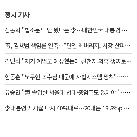
정치 기사
장동혁 "법조문도 안 봤다는 李…대한민국 대통령 맞나, 역대급 망언"
靑, 김용범 책임론 일축…"단일 레버리지, 시장 살피고 대책 챙길 때"
김민석 "제가 계엄도 예상했는데 신천지 의혹 생짜로 말했겠나"
한동훈 "노무현 복수심 때문에 사법시스템 망쳐"…민주당 맹공
유승민 "尹 졸업한 서울대 법대·충암고도 없애야"…李 육사 통합 직격
李대통령 지지율 다시 40%대로…20대는 18.8%p 급락