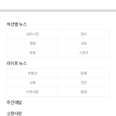
섹션별 뉴스
오피니언
정치
경제
사회
국제
스포츠
라이프 뉴스
부동산
문화
교육
건강
이웃사랑
동정
주간매일
고향사랑