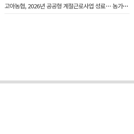
고아농협, 2026년 공공형 계절근로사업 성료… 농가 일손 부족 해소 '효자'