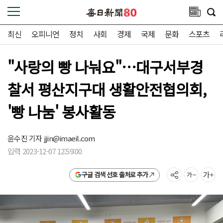
최신
오피니언
정치
사회
경제
국제
문화
스포츠
"사랑의 빵 나눠요"…대구서부경
찰서 평산지구대 생활안전협의회,
'빵 나눔' 봉사활동
윤수진 기자
jjin@imaeil.com
입력 2023-12-07 12:59:00
구글 검색 선호 출처로 추가