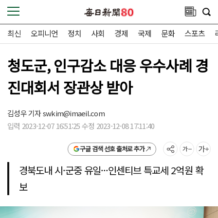
최신
오피니언
정치
사회
경제
국제
문화
스포츠
청도군, 인구감소 대응 우수사례 경
진대회서 장관상 받아
김성우 기자
swkim@imaeil.com
입력 2023-12-07 16:51:25 수정 2023-12-08 17:11:40
구글 검색 선호 출처로 추가
경북도내 시·군중 유일···인센티브 특교세 2억원 확
보