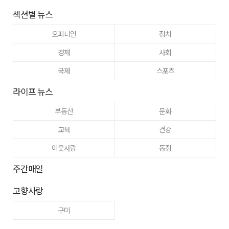
섹션별 뉴스
오피니언
정치
경제
사회
국제
스포츠
라이프 뉴스
부동산
문화
교육
건강
이웃사랑
동정
주간매일
고향사랑
구미