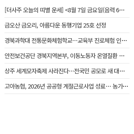
[더사주 오늘의 띠별 운세] <8월 7일 금요일(음력 6월25일)>
금오산 금오리, 아름다운 동행기업 25호 선정
경북과학대 전통문화체험학교…교육부 진로체험 인증기관 선정
안전보건공단 경북지역본부, 이동노동자 온열질환 예방 캠페인
상주 세계모자축제 사라진다…전국민 공모로 새 대표축제 발굴 나서
고아농협, 2026년 공공형 계절근로사업 성료… 농가 일손 부족 해소 '효자'