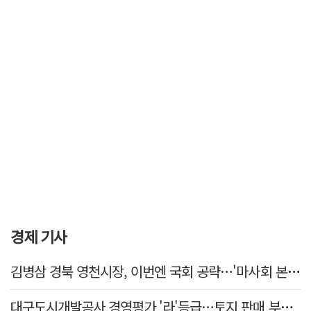
경제 기사
김병삼 경북 영천시장, 이번엔 국회 공략…'마사회 본사 이전·광역교통망 확충' 요청
대구도시개발공사 경영평가 '라'등급…토지 판매 부진에 1년 만에 두 단계 '뚝'