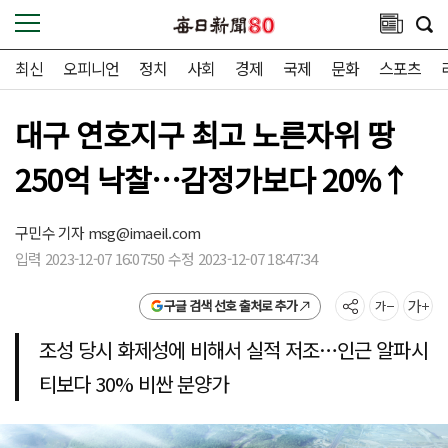
최신
오피니언
정치
사회
경제
국제
문화
스포츠
대구 연호지구 최고 노른자위 땅
250억 낙찰…감정가보다 20%↑
구민수 기자
msg@imaeil.com
입력 2023-12-07 16:07:50 수정 2023-12-07 18:47:34
구글 검색 선호 출처로 추가
조성 당시 화제성에 비해서 실적 저조…인근 알파시
티보다 30% 비싼 분양가