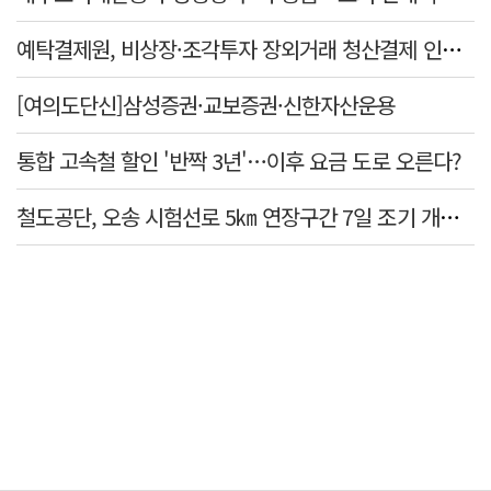
예탁결제원, 비상장·조각투자 장외거래 청산결제 인프라 구축 착수…연내 가동
[여의도단신]삼성증권·교보증권·신한자산운용
통합 고속철 할인 '반짝 3년'…이후 요금 도로 오른다?
철도공단, 오송 시험선로 5㎞ 연장구간 7일 조기 개통…LA 메트로 사업 지원