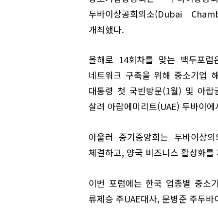
두바이상공회의소(Dubai Cham
개최했다.
올해로 14회차를 맞는 백두포럼
네트워크 구축을 위해 중소기업 
대통령 첫 국빈방문(1월) 및 아랍
살려 아랍에미리트(UAE) 두바이에
아울러 중기중앙회는 두바이상의와
체결하고, 양국 비즈니스 활성화를 
이번 포럼에는 한국 업종별 중소
류제승 주UAE대사, 문병준 주두바