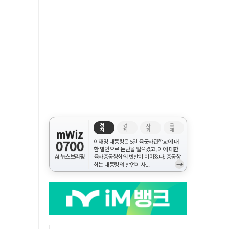
정
경
사
국
치
제
회
제
mWiz
0700
이재명 대통령은 5일 육군사관학교에 대
한 발언으로 논란을 일으켰고, 이에 대한
AI 뉴스브리핑
육사총동창회의 반발이 이어졌다. 총동창
→
회는 대통령의 발언이 사...