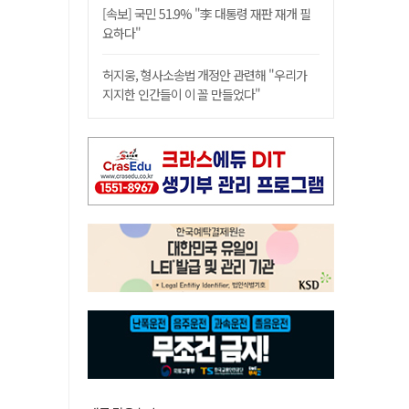
[속보] 국민 51.9% "李 대통령 재판 재개 필
요하다"
허지웅, 형사소송법 개정안 관련해 "우리가
지지한 인간들이 이 꼴 만들었다"