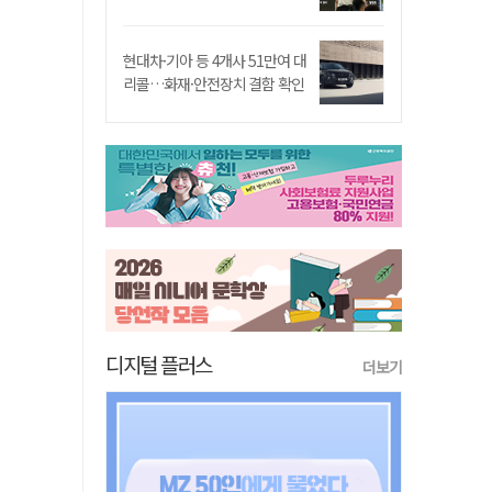
현대차·기아 등 4개사 51만여 대
리콜…화재·안전장치 결함 확인
디지털 플러스
더보기