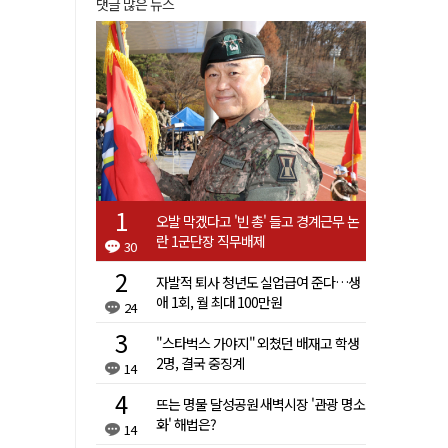
댓글 많은 뉴스
오발 막겠다고 '빈 총' 들고 경계근무 논
란 1군단장 직무배제
30
자발적 퇴사 청년도 실업급여 준다…생
애 1회, 월 최대 100만원
24
"스타벅스 가야지" 외쳤던 배재고 학생
2명, 결국 중징계
14
뜨는 명물 달성공원 새벽시장 '관광 명소
화' 해법은?
14