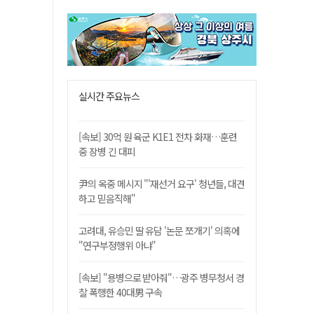
실시간 주요뉴스
[속보] 30억 원 육군 K1E1 전차 화재…훈련
중 장병 긴 대피
尹의 옥중 메시지 "'재선거 요구' 청년들, 대견
하고 믿음직해"
고려대, 유승민 딸 유담 '논문 쪼개기' 의혹에
"연구부정행위 아냐"
[속보] "용병으로 받아줘"…광주 병무청서 경
찰 폭행한 40대男 구속