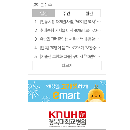
많이 본 뉴스
일간
주간
월간
[전통시장 재개발사업] '50여년 역사' 수성시장 자리에 25층 주상복합 들어선다
李대통령 지지율 다시 40%대로…20대는 18.8%p 급락
유승민 "尹 졸업한 서울대 법대·충암고도 없애야"…李 육사 통합 직격
[단독] 20명에 묻고…72%가 '보완수사권 폐지'?
[저출산·고령화 그늘] 구미시 "40만명 사수" 고령군 "3만명대 회복"
[전통시장 재개발사업] 신천시장 재개발, 준공 후에도 소송전
더보기
李대통령 "육사 출신이 또 쿠데타 할 수도"…육사 총동창회 "정치적 보복"
안동-사가에, "50년 우정 넘어 미래 50년 함께 연다"
[인사]경상북도
"김용민, 흑백논리로 세상 보는 듯" 검찰 내부서 지탄