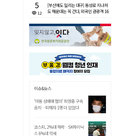
[부산에도 밀리는 대구] 동성로 지나쳐
도 해운대는 꼭 간다, 외국인 관광객 16
12
배 차이
이슈&뉴스
'아동 성매매 혐의' 최영중 구속
송치…피해자 1명 더 있었다
코스피, 2%대 하락…SK하이닉
스 6%대 약세