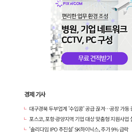
경제 기사
대구경북 두부업계 '수입콩' 공급 끊겨…공장 가동 중단 등 '존
포스코, 포항·광양지역 기업 대상 맞춤형 지원사업 실질적 성
'솔리다임 IPO 추진설' SK하이닉스, 주가 9% 급락