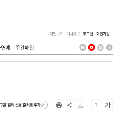
지면보기
기사제보
로그인
회원가입
·연예
주간매일
가
가
구글 검색 선호 출처로 추가