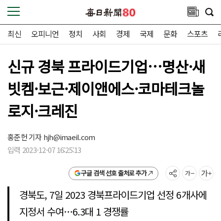
최신
오피니언
정치
사회
경제
국제
문화
스포츠
신규 경북 프라이드기업…명산·새
빗켐·보근·제이앤에스·코마테크놀
로지·크레진
홍준헌 기자 hjh@imaeil.com
입력 2023-12-07 16:25:13
구글 검색 선호 출처로 추가
경북도, 7일 2023 경북프라이드기업 선정 6개사에
지정서 수여…6.3대 1 경쟁률