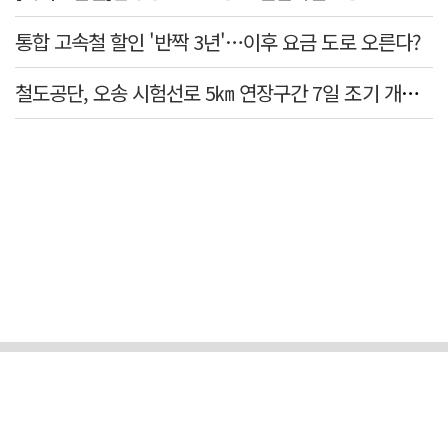
통합 고속철 할인 '반짝 3년'…이후 요금 도로 오른다?
철도공단, 오송 시험선로 5㎞ 연장구간 7일 조기 개통…LA 메트로 사업 지원