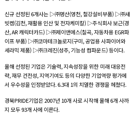
신규 선정된 6개사는 ▷㈜명산(영천, 철강설비부품) ▷㈜새
빗켐(김천, 재활용 인산 및 전자케미칼) ▷주식회사 보근(경
산, AR 캐릭터카드) ▷㈜제이앤에스(칠곡, 자동차용 EGR파
이프 부품) ▷㈜코마테크놀로지(구미, 공업용 사파이어와
세라믹 제품) ▷㈜크레진(성주, 기능성 컴파운드) 등이다.
올해 선정된 기업은 기술력, 지속성장을 위한 미래 대응전
략, 재무 건전성, 지역기여도 등의 다양한 기업역량 평가에
서 우수성을 인정받았다. 6.3대 1의 치열한 경쟁을 헤쳤다.
경북PRIDE기업은 2007년 10개 사로 시작해 올해 6개 사까
지 모두 93개 사에 이른다.