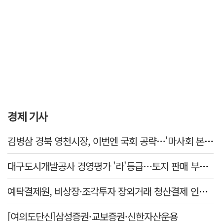
경제 기사
김병삼 경북 영천시장, 이번엔 국회 공략…'마사회 본사 이전·광역교통망 확충' 요청
대구도시개발공사 경영평가 '라'등급…토지 판매 부진에 1년 만에 두 단계 '뚝'
예탁결제원, 비상장·조각투자 장외거래 청산결제 인프라 구축 착수…연내 가동
[여의도단신]삼성증권·교보증권·신한자산운용