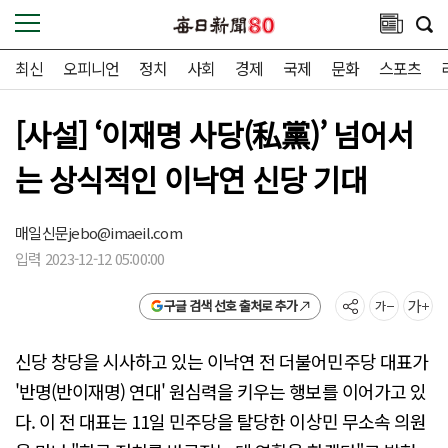
최신
오피니언
정치
사회
경제
국제
문화
스포츠
[사설] ‘이재명 사당(私黨)’ 넘어서
는 상식적인 이낙연 신당 기대
매일신문
jebo@imaeil.com
입력 2023-12-12 05:00:00
구글 검색 선호 출처로 추가
신당 창당을 시사하고 있는 이낙연 전 더불어민주당 대표가
'반명(반이재명) 연대' 원심력을 키우는 행보를 이어가고 있
다. 이 전 대표는 11일 민주당을 탈당한 이상민 무소속 의원