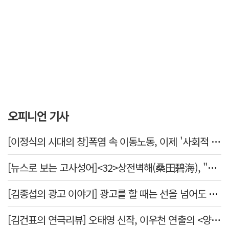
오피니언 기사
[이정식의 시대의 창]폭염 속 이동노동, 이제 '사회적 위험 관리'로 전환할 때
[뉴스로 보는 고사성어]<32>상전벽해(桑田碧海), "뽕나무밭이 푸른 바다가 되었다."
[김종섭의 광고 이야기] 광고를 할 때는 선을 넘어도 좋습니다.
[김건표의 연극리뷰] 오태영 신작, 이우천 연출의 <양은 양순하다>"국민을 온순한 양으로 길들이는 전체주의적 정치의 알레고리"