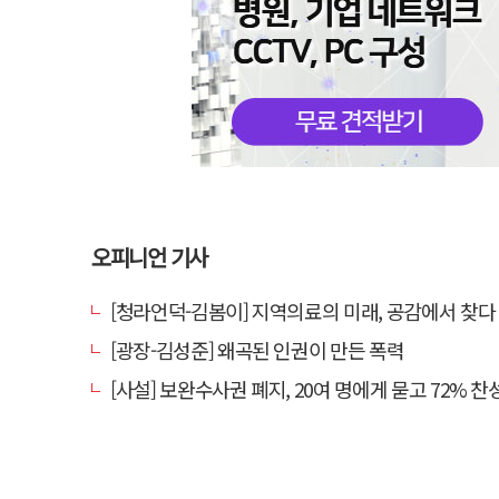
오피니언 기사
[청라언덕-김봄이] 지역의료의 미래, 공감에서 찾다
[광장-김성준] 왜곡된 인권이 만든 폭력
[사설] 보완수사권 폐지, 20여 명에게 묻고 72% 찬성했다고 밀