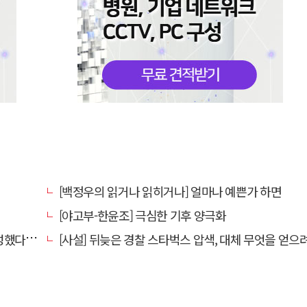
[백정우의 읽거나 읽히거나] 얼마나 예쁜가 하면
[야고부-한윤조] 극심한 기후 양극화
어붙였다니
[사설] 뒤늦은 경찰 스타벅스 압색, 대체 무엇을 얻으려는 