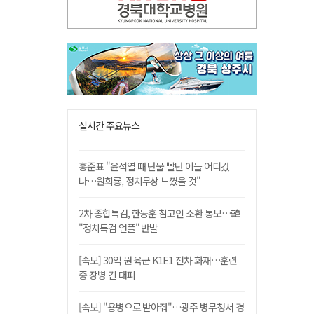
실시간 주요뉴스
홍준표 "윤석열 때 단물 빨던 이들 어디갔
나…원희룡, 정치무상 느꼈을 것"
2차 종합특검, 한동훈 참고인 소환 통보…韓
"정치특검 언플" 반발
[속보] 30억 원 육군 K1E1 전차 화재…훈련
중 장병 긴 대피
[속보] "용병으로 받아줘"…광주 병무청서 경