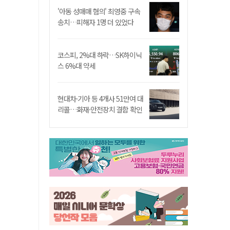
'아동 성매매 혐의' 최영중 구속
송치…피해자 1명 더 있었다
코스피, 2%대 하락…SK하이닉
스 6%대 약세
현대차·기아 등 4개사 51만여 대
리콜…화재·안전장치 결함 확인