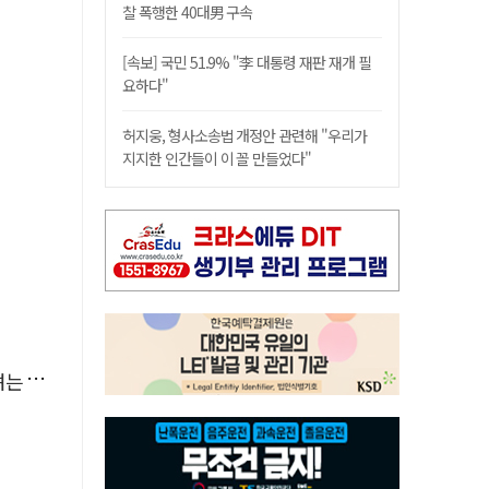
찰 폭행한 40대男 구속
[속보] 국민 51.9% "李 대통령 재판 재개 필
요하다"
허지웅, 형사소송법 개정안 관련해 "우리가
지지한 인간들이 이 꼴 만들었다"
것인가