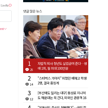
댓글 많은 뉴스
자발적 퇴사 청년도 실업급여 준다…생
애 1회, 월 최대 100만원
25
"스타벅스 가야지" 외쳤던 배재고 학생
2명, 결국 중징계
14
[부산에도 밀리는 대구] 동성로 지나쳐
도 해운대는 꼭 간다, 외국인 관광객 16
12
배 차이
"부동산도 주식도 잘못했다"…국민 절