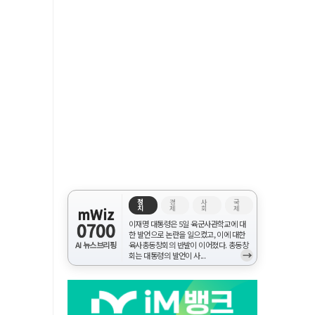
정
경
사
국
치
제
회
제
mWiz
0700
이재명 대통령은 5일 육군사관학교에 대
한 발언으로 논란을 일으켰고, 이에 대한
AI 뉴스브리핑
육사총동창회의 반발이 이어졌다. 총동창
→
회는 대통령의 발언이 사...