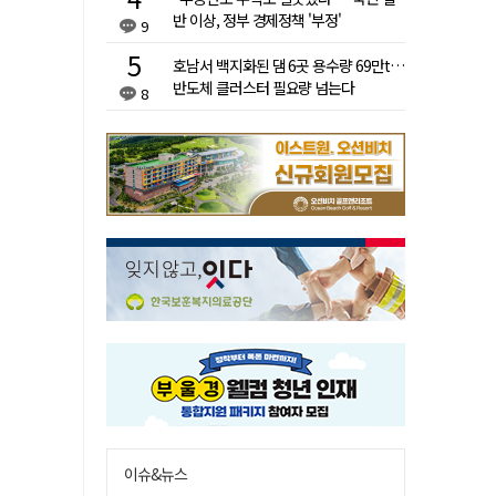
반 이상, 정부 경제정책 '부정'
9
호남서 백지화된 댐 6곳 용수량 69만t…
반도체 클러스터 필요량 넘는다
8
이슈&뉴스