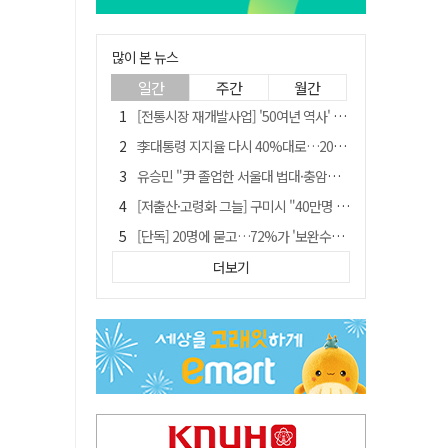
많이 본 뉴스
일간
주간
월간
[전통시장 재개발사업] '50여년 역사' 수성시장 자리에 25층 주상복합 들어선다
李대통령 지지율 다시 40%대로…20대는 18.8%p 급락
유승민 "尹 졸업한 서울대 법대·충암고도 없애야"…李 육사 통합 직격
[저출산·고령화 그늘] 구미시 "40만명 사수" 고령군 "3만명대 회복"
[단독] 20명에 묻고…72%가 '보완수사권 폐지'?
[전통시장 재개발사업] 신천시장 재개발, 준공 후에도 소송전
더보기
李대통령 "육사 출신이 또 쿠데타 할 수도"…육사 총동창회 "정치적 보복"
"김용민, 흑백논리로 세상 보는 듯" 검찰 내부서 지탄
[인사]경상북도
포항에 6천억원 규모 AI 데이터센터 들어선다