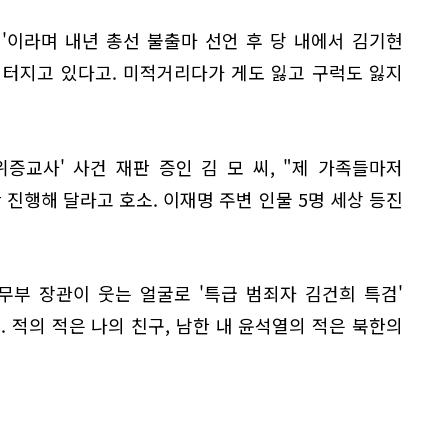
'이라며 내년 총선 불출마 선언 후 당 내에서 김기현
 터지고 있다고. 미적거리다가 게도 잃고 구럭도 잃지
증교사' 사건 재판 증인 김 모 씨, "제 가족들마저
 진행해 달라고 호소. 이재명 주변 인물 5명 세상 등진
무부 장관이 웃는 얼굴로 '특급 범죄자 김건희 특검'
. 적의 적은 나의 친구, 남한 내 윤석열의 적은 북한의