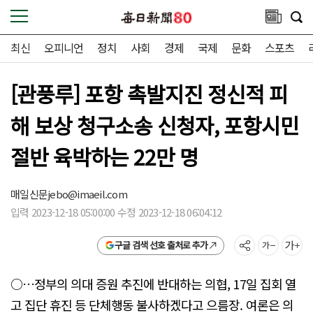
최신
오피니언
정치
사회
경제
국제
문화
스포츠
[관풍루] 포항 촉발지진 정신적 피
해 보상 청구소송 신청자, 포항시민
절반 육박하는 22만 명
매일신문
jebo@imaeil.com
입력 2023-12-18 05:00:00 수정 2023-12-18 06:04:12
구글 검색 선호 출처로 추가
○…정부의 의대 증원 추진에 반대하는 의협, 17일 집회 열
고 집단 휴진 등 단체행동 불사하겠다고 으름장. 여론은 의