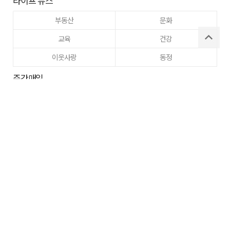
라이프 뉴스
부동산
문화
교육
건강
이웃사랑
동정
주간매일
고향사랑
구미
로그인
사이트맵
RSS