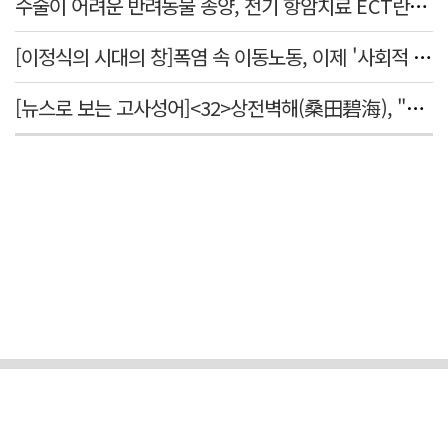
수술이 어려운 반려동물 종양, 전기 항암치료 ECT란? [반려동물 건강톡톡]
[이정식의 시대의 창]폭염 속 이동노동, 이제 '사회적 위험 관리'로 전환할 때
[뉴스로 보는 고사성어]<32>상전벽해(桑田碧海), "뽕나무밭이 푸른 바다가 되었다."