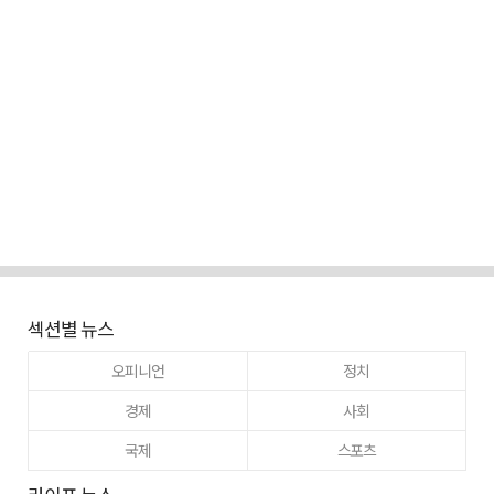
섹션별 뉴스
오피니언
정치
경제
사회
국제
스포츠