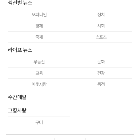
섹션별 뉴스
오피니언
정치
경제
사회
국제
스포츠
라이프 뉴스
부동산
문화
교육
건강
이웃사랑
동정
주간매일
고향사랑
구미