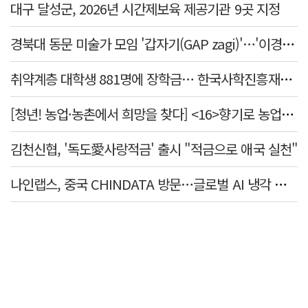
대구 달성군, 2026년 시간제보육 제공기관 9곳 지정
경북대 동문 미술가 모임 '갑자기(GAP zagi)'…'이경(移境):경계를 넘어, 경계너머' 전시
취약계층 대학생 881명에 장학금… 한국사학진흥재단, 2억7천만원 지원
[청년! 농업·농촌에서 희망을 찾다] <16>향기로 농업을 전하다
김천신협, '독도愛사랑적금' 출시 "적금으로 애국 실천"
나인랩스, 중국 CHINDATA 방문…글로벌 AI 냉각 시장 공략